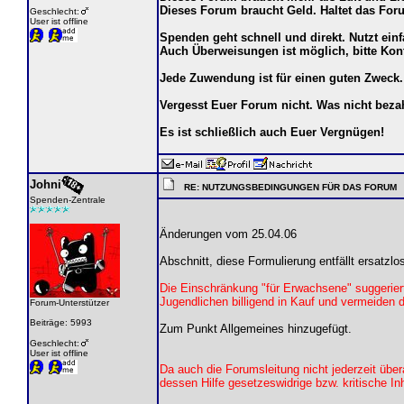
Dieses Forum braucht Geld. Haltet das Fo
Geschlecht:
User ist offline
Spenden geht schnell und direkt. Nutzt ein
Auch Überweisungen ist möglich, bitte Kon
Jede Zuwendung ist für einen guten Zweck.
Vergesst Euer Forum nicht. Was nicht bez
Es ist schließlich auch Euer Vergnügen!
Johni
RE: NUTZUNGSBEDINGUNGEN FÜR DAS FORUM
Spenden-Zentrale
Änderungen vom 25.04.06
Abschnitt, diese Formulierung entfällt ersatzlo
Die Einschränkung "für Erwachsene" suggeriert
Jugendlichen billigend in Kauf und vermeiden d
Forum-Unterstützer
Beiträge: 5993
Zum Punkt Allgemeines hinzugefügt.
Geschlecht:
User ist offline
Da auch die Forumsleitung nicht jederzeit über
dessen Hilfe gesetzeswidrige bzw. kritische I