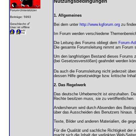
Nutzungsbedingungen
Forum-Unterstützer
1. Allgemeines
Beiträge: 5993
Geschlecht:
Bei dem unter
http://www.kgforum.org
zu finde
User ist offline
Im Forum werden verschiedene Themenbereiche
Die Leitung des Forums obliegt dem
Forum-Adm
Die gesamte Forumsleitung nimmt am Forum selb
Um den langfristigen Bestand dieses Forums zu
(bei Gesetzesverstößen) geahndet werden kön
Da auch die Forumsleitung nicht jederzeit über
dessen Hilfe gesetzwidrige bzw. kritische Inh
2. Das Regelwerk
Das deutsche Urheberrecht ist einzuhalten. Da
Rechte besitzen muss, sie zu veröffentlichen.
Andersherum wird durch Absenden des Beitrages
über das Ausscheiden des Benutzers hinaus. Ei
Texte, Bilder und anderen Materialien, die geg
Für die Qualität und sachliche Richtigkeit der
macht sich die Inhalt der verlinkten Web-Seite