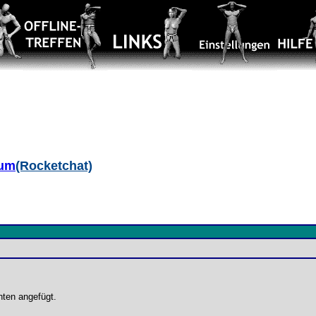
aum
(Rocketchat)
nten angefügt.