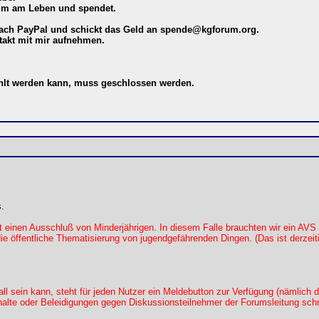
rum am Leben und spendet.
fach PayPal und schickt das Geld an
spende@kgforum.org
.
takt mit mir aufnehmen.
ahlt werden kann, muss geschlossen werden.
s.
 einen Ausschluß von Minderjährigen. In diesem Falle brauchten wir ein AVS
ie öffentliche Thematisierung von jugendgefährenden Dingen. (Das ist derzeiti
all sein kann, steht für jeden Nutzer ein Meldebutton zur Verfügung (nämlich
nhalte oder Beleidigungen gegen Diskussionsteilnehmer der Forumsleitung sch