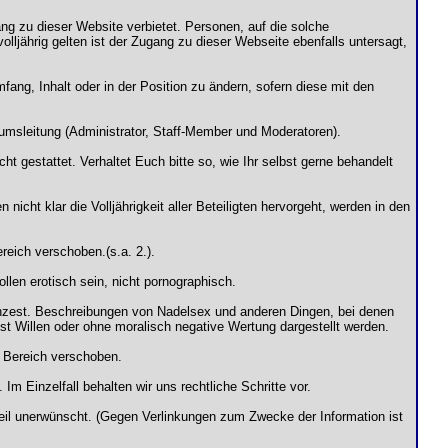
ng zu dieser Website verbietet. Personen, auf die solche
olljährig gelten ist der Zugang zu dieser Webseite ebenfalls untersagt,
fang, Inhalt oder in der Position zu ändern, sofern diese mit den
orumsleitung (Administrator, Staff-Member und Moderatoren).
ht gestattet. Verhaltet Euch bitte so, wie Ihr selbst gerne behandelt
cht klar die Volljährigkeit aller Beteiligten hervorgeht, werden in den
reich verschoben.(s.a. 2.).
llen erotisch sein, nicht pornographisch.
nd Inzest. Beschreibungen von Nadelsex und anderen Dingen, bei denen
lbst Willen oder ohne moralisch negative Wertung dargestellt werden.
 Bereich verschoben.
m Einzelfall behalten wir uns rechtliche Schritte vor.
il unerwünscht. (Gegen Verlinkungen zum Zwecke der Information ist