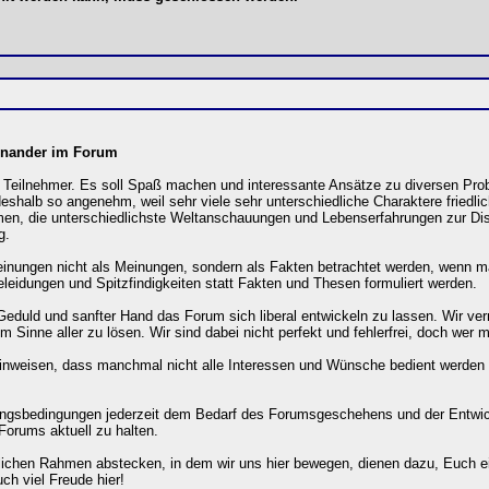
inander im Forum
ler Teilnehmer. Es soll Spaß machen und interessante Ansätze zu diversen 
eshalb so angenehm, weil sehr viele sehr unterschiedliche Charaktere friedl
men, die unterschiedlichste Weltanschauungen und Lebenserfahrungen zur Disk
g.
einungen nicht als Meinungen, sondern als Fakten betrachtet werden, wenn m
leidungen und Spitzfindigkeiten statt Fakten und Thesen formuliert werden.
Geduld und sanfter Hand das Forum sich liberal entwickeln zu lassen. Wir ver
Sinne aller zu lösen. Wir sind dabei nicht perfekt und fehlerfrei, doch wer mit
f hinweisen, dass manchmal nicht alle Interessen und Wünsche bedient werde
zungsbedingungen jederzeit dem Bedarf des Forumsgeschehens und der Entwick
orums aktuell zu halten.
lichen Rahmen abstecken, in dem wir uns hier bewegen, dienen dazu, Euch 
h viel Freude hier!