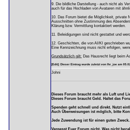
9. Die bildliche Darstellung - auch nicht als V
auch für das Hochladen von Avataren mit ähnl
10. Das Forum bietet die Möglichkeit, private
Ausschnitten ohne Zustimmung des Absenders i
Klärung bzw. Vermittlung kontaktiert werden.
11. Beleidigungen sind nicht gestattet und we
12. Geschichten, die von AI/KI geschrieben wur
Eine Kennzeichnung muss nicht erfolgen, wenn 
Grundsätzlich gilt:
Das Hausrecht liegt beim Ad
[Edit]: Dieser Eintrag wurde zuletzt von Ihr_joe am 05.
Johni
Dieses Forum braucht mehr als Luft und Li
Dieses Forum braucht Geld. Haltet das Fo
Spenden geht schnell und direkt. Nutzt ein
Auch Überweisungen ist möglich, bitte Kon
Jede Zuwendung ist für einen guten Zweck.
Vergesst Euer Forum nicht. Was nicht bez