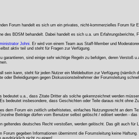
nden Forum handelt es sich um ein privates, nicht-kommerzielles Forum für 
 des BDSM behandelt. Dabei handelt es sich u.a. um Erfahrungsberichte, Fr
inistrator Johni
. Er wird von einem Team aus Staff-Member und Moderatoren 
st aktiv teil und steht für Fragen zur Verfügung.
 garantieren, sind einige sehr wichtige Regeln zu befolgen, deren Verstoß u
nen.
all sein kann, steht für jeden Nutzer ein Meldebutton zur Verfügung (nämlich
alte oder Beleidigungen gegen Diskussionsteilnehmer der Forumsleitung schne
s bedeutet u.a., dass Zitate Dritter als solche gekennzeichnet werden müsse
 Es bedeutet insbesondere, dass Geschichten oder Teile daraus nicht ohne Zu
 dem Forum ein zeitlich unbefristetes, einfaches Nutzungsrecht an dem Text
nzelne Beiträge dürfen vom Benutzer selbst gelöscht / editiert werden - das
en geltendes deutsches Recht verstoßen, werden gelöscht. Das gilt auch für Li
 im Forum gegeben Informationen übernimmt die Forumsleitung keine Haftung. S
n ausdrücklich nicht zu eigen!