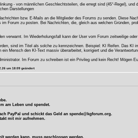
erlinkung - von männlichen Geschlechtsteilen, die erregt sind (45°-Regel), und d
ichen Darstellungen
 Nachrichten bzw. E-Mails an die Mitglieder des Forums zu senden. Diese Nach
m Forum zu posten. Bei Nachrichten, die, gleich aus welchen Gründen, prob
rden verwarnt. Im Wiederholungsfall kann der User vom Forum zeitweilige od
den, sind im Titel als solche zu kennzeichnen. Beispiel: KI Reifen. Das KI i
ein Mensch den KI-Text massiv überarbeitet, korrigiert und die Verantwortu
ministrator. Im Forum zu schreiben ist ein Privileg und kein Recht! Mögen E
02.26 um 18:09 geändert
ebe.
rum am Leben und spendet.
fach PayPal und schickt das Geld an
spende@kgforum.org
.
takt mit mir aufnehmen.
ahlt werden kann, muss geschlossen werden.