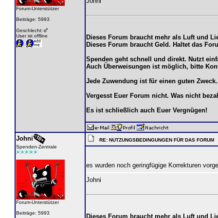
Johni
Forum-Unterstützer
Beiträge: 5993
Geschlecht:
User ist offline
Dieses Forum braucht mehr als Luft und Li
Dieses Forum braucht Geld. Haltet das Fo
Spenden geht schnell und direkt. Nutzt ein
Auch Überweisungen ist möglich, bitte Kon
Jede Zuwendung ist für einen guten Zweck.
Vergesst Euer Forum nicht. Was nicht bez
Es ist schließlich auch Euer Vergnügen!
Johni
RE: NUTZUNGSBEDINGUNGEN FÜR DAS FORUM
Spenden-Zentrale
es wurden noch geringfügige Korrekturen vor
Johni
Forum-Unterstützer
Beiträge: 5993
Dieses Forum braucht mehr als Luft und Li