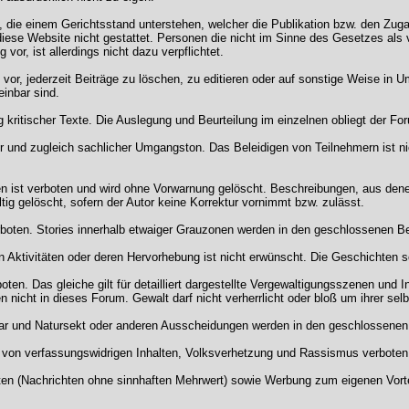
, die einem Gerichtsstand unterstehen, welcher die Publikation bzw. den Zuga
 diese Website nicht gestattet. Personen die nicht im Sinne des Gesetzes als v
 vor, ist allerdings nicht dazu verpflichtet.
vor, jederzeit Beiträge zu löschen, zu editieren oder auf sonstige Weise in Um
inbar sind.
ng kritischer Texte. Die Auslegung und Beurteilung im einzelnen obliegt der F
er und zugleich sachlicher Umgangston. Das Beleidigen von Teilnehmern ist nic
 ist verboten und wird ohne Vorwarnung gelöscht. Beschreibungen, aus denen ni
g gelöscht, sofern der Autor keine Korrektur vornimmt bzw. zulässt.
rboten. Stories innerhalb etwaiger Grauzonen werden in den geschlossenen Be
 Aktivitäten oder deren Hervorhebung ist nicht erwünscht. Die Geschichten so
rboten. Das gleiche gilt für detailliert dargestellte Vergewaltigungsszenen u
en nicht in dieses Forum. Gewalt darf nicht verherrlicht oder bloß um ihrer se
ar und Natursekt oder anderen Ausscheidungen werden in den geschlossenen
g von verfassungswidrigen Inhalten, Volksverhetzung und Rassismus verboten. I
en (Nachrichten ohne sinnhaften Mehrwert) sowie Werbung zum eigenen Vorte