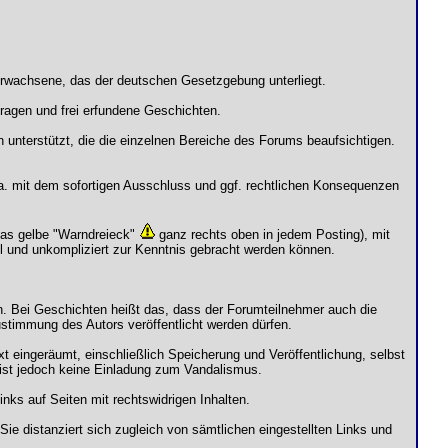
Erwachsene, das der deutschen Gesetzgebung unterliegt.
agen und frei erfundene Geschichten.
unterstützt, die die einzelnen Bereiche des Forums beaufsichtigen.
.a. mit dem sofortigen Ausschluss und ggf. rechtlichen Konsequenzen
 das gelbe "Warndreieck"
ganz rechts oben in jedem Posting), mit
ll und unkompliziert zur Kenntnis gebracht werden können.
n. Bei Geschichten heißt das, dass der Forumteilnehmer auch die
stimmung des Autors veröffentlicht werden dürfen.
 eingeräumt, einschließlich Speicherung und Veröffentlichung, selbst
 ist jedoch keine Einladung zum Vandalismus.
nks auf Seiten mit rechtswidrigen Inhalten.
ie distanziert sich zugleich von sämtlichen eingestellten Links und