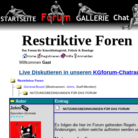
Restriktive Foren
Das Forum für Keuschheitsgürtel, Fetisch & Bondage
Willkommen
Gast
Live Diskutieren in unseren
KGforum-Chatr
Restriktive Foren
General-Board
(Moderatoren:
Johni
,
Staff-Member
)
NUTZUNGSBEDINGUNGEN FÜR DAS FORUM
Autor
Eintrag
Johni
NUTZUNGSBEDINGUNGEN FÜR DAS FORUM
Spenden-Zentrale
Es folgen die hier im Forum geltenden Regeln.
Änderungen, sofern welche auftreten werden u