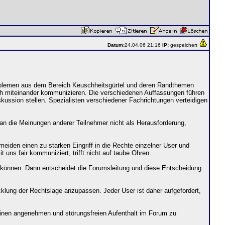
Datum:
24.04.06 21:16
IP:
gespeichert
Problemen aus dem Bereich Keuschheitsgürtel und deren Randthemen
ich miteinander kommunizieren. Die verschiedenen Auffassungen führen
ussion stellen. Spezialisten verschiedener Fachrichtungen verteidigen
an die Meinungen anderer Teilnehmer nicht als Herausforderung,
meiden einen zu starken Eingriff in die Rechte einzelner User und
 uns fair kommuniziert, trifft nicht auf taube Ohren.
n können. Dann entscheidet die Forumsleitung und diese Entscheidung
lung der Rechtslage anzupassen. Jeder User ist daher aufgefordert,
einen angenehmen und störungsfreien Aufenthalt im Forum zu