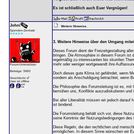
Es ist schließlich auch Euer Vergnügen!
Johni
Weitere Hinweise.
Spenden-Zentrale
3. Weitere Hinweise über den Umgang mite
Dieses Forum dient der Freizeitgestaltung al
bringen. Die Atmosphäre in diesem Forum ist d
regelmäßig zu interessanten bis skurrilen The
mehr oder weniger wortgewandt ihre Auffassun
Forum-Unterstützer
Beiträge: 5993
Doch dieses gute Klima ist gefährdet, wenn M
sondern als Anschuldigung betrachtet, wenn Be
Geschlecht:
User ist offline
Die Philosophie des Forumsleitung ist es, mit 
bemühen uns, Konflikte auszudiskutieren und im 
Bei aller Liberalität müssen wir jedoch darau
ist bindend.
Die Forumsleitung behält sich vor, diese Nut
seine Kenntnis der Nutzungsbedingungen des F
Diese Regeln, die den rechtlichen und mensch
ermöglichen. In diesem Sinne wünschen wir Euc