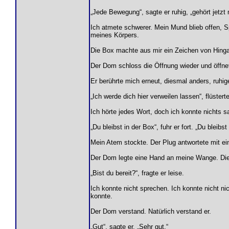
„Jede Bewegung“, sagte er ruhig, „gehört jetzt m
Ich atmete schwerer. Mein Mund blieb offen, Sp
meines Körpers.
Die Box machte aus mir ein Zeichen von Hinga
Der Dom schloss die Öffnung wieder und öffne
Er berührte mich erneut, diesmal anders, ruhig
„Ich werde dich hier verweilen lassen“, flüster
Ich hörte jedes Wort, doch ich konnte nichts s
„Du bleibst in der Box“, fuhr er fort. „Du bleibs
Mein Atem stockte. Der Plug antwortete mit e
Der Dom legte eine Hand an meine Wange. Diese
„Bist du bereit?“, fragte er leise.
Ich konnte nicht sprechen. Ich konnte nicht 
konnte.
Der Dom verstand. Natürlich verstand er.
„Gut“, sagte er. „Sehr gut.“