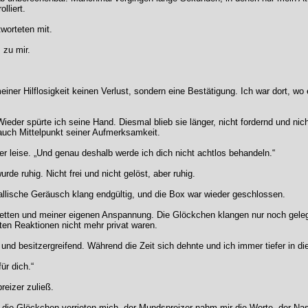
lliert.
worteten mit.
 zu mir.
r Hilflosigkeit keinen Verlust, sondern eine Bestätigung. Ich war dort, wo er 
ieder spürte ich seine Hand. Diesmal blieb sie länger, nicht fordernd und nich
 auch Mittelpunkt seiner Aufmerksamkeit.
er leise. „Und genau deshalb werde ich dich nicht achtlos behandeln.“
rde ruhig. Nicht frei und nicht gelöst, aber ruhig.
llische Geräusch klang endgültig, und die Box war wieder geschlossen.
Ketten und meiner eigenen Anspannung. Die Glöckchen klangen nur noch geleg
ten Reaktionen nicht mehr privat waren.
 und besitzergreifend. Während die Zeit sich dehnte und ich immer tiefer in di
ür dich.“
eizer zuließ.
, die Glöckchen verrieten mich, der Mundspreizer nahm mir die Worte, der N