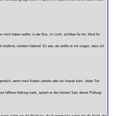
mich haben wollte: in der Box, im Licht, sichtbar für ihn, blind für
t strafend, sondern haltend. Es war, als wollte er mir zeigen, dass ich
entlich, wenn mein Körper zitterte oder ein Impuls kam. Jeder Ton
ese hilflose Haltung sank, sprach er den letzten Satz dieser Prüfung:
aseweis nahm mir die Richtung, die Augenmaske nahm mir die Sicht, der