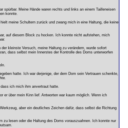
war spürbar. Meine Hände waren rechts und links an einem Tailleneisen
gen konnte.
hielt meine Schultern zurück und zwang mich in eine Haltung, die keine
ar, auf diesem Block zu hocken. Ich konnte nicht aufstehen, mich
war.
 der kleinste Versuch, meine Haltung zu verändern, wurde sofort
aran, dass selbst mein Innerstes der Kontrolle des Doms unterworfen
eln.
egeben hatte. Ich war derjenige, der dem Dom sein Vertrauen schenkte,
hte.
 dass ich mich ihm anvertraut hatte.
r er über mein Kinn lief. Antworten war kaum möglich. Wenn ich
Werkzeug, aber ein deutliches Zeichen dafür, dass selbst die Richtung
um zu lesen oder die Haltung des Doms vorauszuahnen. Ich konnte nur
ehutsam.