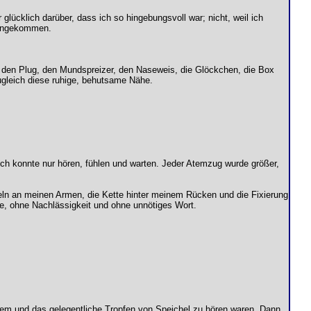
glücklich darüber, dass ich so hingebungsvoll war; nicht, weil ich
n angekommen.
, den Plug, den Mundspreizer, den Naseweis, die Glöckchen, die Box
ugleich diese ruhige, behutsame Nähe.
. Ich konnte nur hören, fühlen und warten. Jeder Atemzug wurde größer,
seln an meinen Armen, die Kette hinter meinem Rücken und die Fixierung
ile, ohne Nachlässigkeit und ohne unnötiges Wort.
Atem und das gelegentliche Tropfen von Speichel zu hören waren. Dann