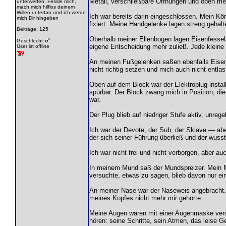
Metall, verschließbare Öffnungen und oben mei
unterwerfen. Fessle mich,
mach mich hilflos deinem
Willen untertan und ich werde
Ich war bereits darin eingeschlossen. Mein Kör
mich Dir hingeben
fixiert. Meine Handgelenke lagen streng gehal
Beiträge: 125
Oberhalb meiner Ellenbogen lagen Eisenfesseln
Geschlecht:
eigene Entscheidung mehr zuließ. Jede klein
User ist offline
An meinen Fußgelenken saßen ebenfalls Eisenf
nicht richtig setzen und mich auch nicht entla
Oben auf dem Block war der Elektroplug instal
spürbar. Der Block zwang mich in Position, di
war.
Der Plug blieb auf niedriger Stufe aktiv, unr
Ich war der Devote, der Sub, der Sklave — ab
der sich seiner Führung überließ und der wuss
Ich war nicht frei und nicht verborgen, aber a
In meinem Mund saß der Mundspreizer. Mein Mu
versuchte, etwas zu sagen, blieb davon nur ein 
An meiner Nase war der Naseweis angebracht. D
meines Kopfes nicht mehr mir gehörte.
Meine Augen waren mit einer Augenmaske versc
hören: seine Schritte, sein Atmen, das leise 