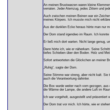
An meinen Brustwarzen waren kleine Klemmen b
verraten. Jeder Atemzug, jedes Zittern und je
Auch zwischen meinen Beinen war ein Zeichen 
meines Körpers. Ich musste mich nicht erkläre
Aus der dunklen Ecke heraus hörte man nur me
Der Dom stand irgendwo im Raum. Ich konnte ih
Er ließ mich dort warten. Nicht lange genug, u
Dann hörte ich, wie er näherkam. Seine Schrit
tiefes Schieben über den Boden. Holz und Meta
Sofort antworteten die Glöckchen an meiner Bru
„Ruhig“, sagte der Dom.
Seine Stimme war streng, aber nicht kalt. Sie 
auch die Verantwortung dahinter.
Die Box wurde weiter nach vorn gezogen, aus d
die Wärme der Lampe, die andere Luft im Raum
Ich war vorgeholt, ausgestellt und präsentiert
Der Dom trat vor mich. Ich hörte, wie er stehe