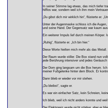
In seiner Stimme lag etwas, das mich tiefer tra
hilflos war, sondern weil ich ihm mein Vertrau
„Du gibst dich mir wirklich hin“, flüsterte er. 
Unter der Augenmaske schloss ich die Augen, o
und seine Hand. Der Gegensatz war kaum auszuh
Ein weiterer Impuls lief durch meinen Körper. 
„Ruhig“, flüsterte er. „Ich bin hier.“
Diese Worte hielten mich mehr als das Metall.
Der Raum wurde stiller. Die Box stand nun voll
jede Berührung intensiver und jedes Geräusch 
Der Dom ging langsam um die Box herum. Ich ko
meiner Fußgelenke hinter dem Block. Er kontrol
Dann blieb er wieder vor mir stehen.
„Du bleibst“, sagte er.
Es war ein einfacher Satz, kein Schreien, kein
Ich blieb, weil ich nicht anders konnte und weil
Der Elektroreiz wurde nicht stärker, aber er 