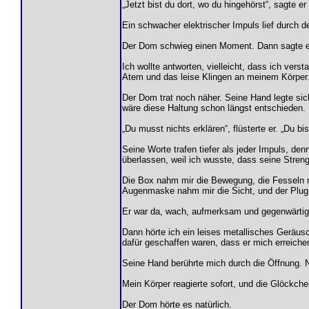
„Jetzt bist du dort, wo du hingehörst“, sagte e
Ein schwacher elektrischer Impuls lief durch d
Der Dom schwieg einen Moment. Dann sagte er: 
Ich wollte antworten, vielleicht, dass ich vers
Atem und das leise Klingen an meinem Körper
Der Dom trat noch näher. Seine Hand legte sich
wäre diese Haltung schon längst entschieden.
„Du musst nichts erklären“, flüsterte er. „Du bis
Seine Worte trafen tiefer als jeder Impuls, den
überlassen, weil ich wusste, dass seine Stren
Die Box nahm mir die Bewegung, die Fesseln n
Augenmaske nahm mir die Sicht, und der Plug 
Er war da, wach, aufmerksam und gegenwärtig
Dann hörte ich ein leises metallisches Geräu
dafür geschaffen waren, dass er mich erreiche
Seine Hand berührte mich durch die Öffnung. Ni
Mein Körper reagierte sofort, und die Glöckche
Der Dom hörte es natürlich.