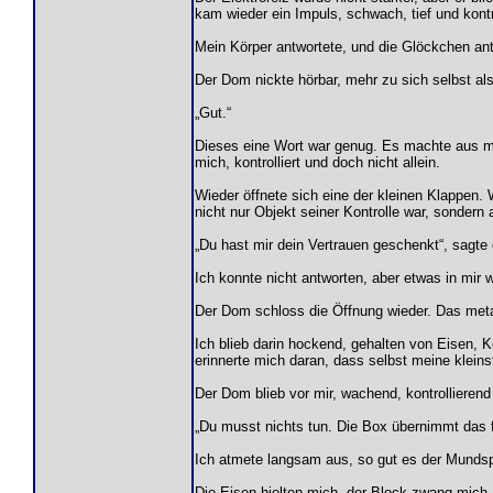
kam wieder ein Impuls, schwach, tief und kontro
Mein Körper antwortete, und die Glöckchen ant
Der Dom nickte hörbar, mehr zu sich selbst als
„Gut.“
Dieses eine Wort war genug. Es machte aus meine
mich, kontrolliert und doch nicht allein.
Wieder öffnete sich eine der kleinen Klappen. W
nicht nur Objekt seiner Kontrolle war, sondern
„Du hast mir dein Vertrauen geschenkt“, sagte 
Ich konnte nicht antworten, aber etwas in mir wu
Der Dom schloss die Öffnung wieder. Das meta
Ich blieb darin hockend, gehalten von Eisen, 
erinnerte mich daran, dass selbst meine kleins
Der Dom blieb vor mir, wachend, kontrollierend
„Du musst nichts tun. Die Box übernimmt das f
Ich atmete langsam aus, so gut es der Mundspr
Die Eisen hielten mich, der Block zwang mich