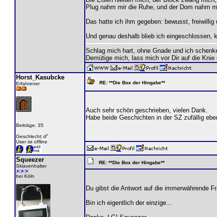
Plug nahm mir die Ruhe, und der Dom nahm mir
Das hatte ich ihm gegeben: bewusst, freiwillig 
Und genau deshalb blieb ich eingeschlossen, ko
Schlag mich hart, ohne Gnade und ich schenk
Demütige mich, lass mich vor Dir auf die Knie
Horst_Kasubcke
RE: **Die Box der Hingabe**
Erfahrener
Auch sehr schön geschrieben, vielen Dank.
Habe beide Geschichten in der SZ zufällig ebe
Beiträge: 35
Geschlecht:
User ist offline
Squeezer
RE: **Die Box der Hingabe**
Sklavenhalter
bei Köln
Du gibst die Antwort auf die immerwährende Fr
Bin ich eigentlich der einzige...