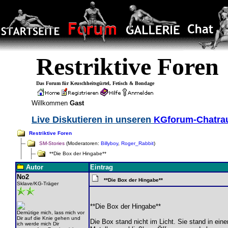
Restriktive Foren
Das Forum für Keuschheitsgürtel, Fetisch & Bondage
Willkommen
Gast
Live Diskutieren in unseren
KGforum-Chatr
Restriktive Foren
SM-Stories
(Moderatoren:
Billyboy
,
Roger_Rabbit
)
**Die Box der Hingabe**
Autor
Eintrag
No2
**Die Box der Hingabe**
Sklave/KG-Träger
**Die Box der Hingabe**
Demütige mich, lass mich vor
Dir auf die Knie gehen und
Die Box stand nicht im Licht. Sie stand in ei
ich werde mich Dir