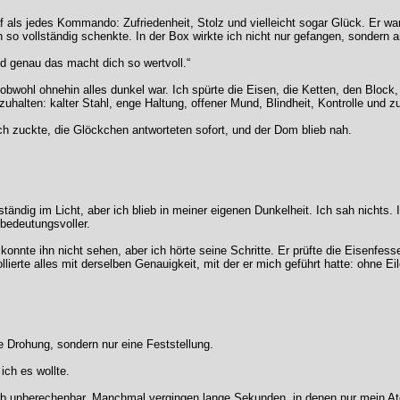
f als jedes Kommando: Zufriedenheit, Stolz und vielleicht sogar Glück. Er war 
en so vollständig schenkte. In der Box wirkte ich nicht nur gefangen, sonder
„Und genau das macht dich so wertvoll.“
bwohl ohnehin alles dunkel war. Ich spürte die Eisen, die Ketten, den Block
alten: kalter Stahl, enge Haltung, offener Mund, Blindheit, Kontrolle und z
Ich zuckte, die Glöckchen antworteten sofort, und der Dom blieb nah.
ständig im Licht, aber ich blieb in meiner eigenen Dunkelheit. Ich sah nichts
bedeutungsvoller.
nnte ihn nicht sehen, aber ich hörte seine Schritte. Er prüfte die Eisenfes
lierte alles mit derselben Genauigkeit, mit der er mich geführt hatte: ohne E
e Drohung, sondern nur eine Feststellung.
 ich es wollte.
blieb unberechenbar. Manchmal vergingen lange Sekunden, in denen nur mein 