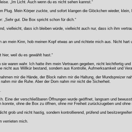
r leise. „Im Licht. Auch wenn du es nicht sehen kannst.“
en Plug. Mein Körper zuckte, und sofort klangen die Glöckchen wieder, klein, 
„Sehr gut. Die Box spricht schon für dich.“
tand, vielleicht, dass ich bleiben würde, vielleicht auch nur, dass ich ihm ver
.
 an mein Kinn, hob meinen Kopf etwas an und richtete mich aus. Nicht hart un
t hier, weil du es gewählt hast.“
n sie waren wahr. Ich hatte ihm mein Vertrauen gegeben, nicht leichtfertig un
ge nicht aus Willkür bestand, sondern aus Kontrolle, Aufmerksamkeit und Ver
ahmen mir die Hände, der Block nahm mir die Haltung, der Mundspreizer nah
nahm mir die Ruhe. Aber der Dom nahm mir nicht die Sicherheit.
.
sch. Eine der verschließbaren Öffnungen wurde geöffnet, langsam und bewuss
n konnte, ohne die Box zu öffnen, ohne mir Freiheit zurückzugeben und ohne
cht grob und nicht hastig, sondern kontrollierend, prüfend und besitzergreife
n verrieten mich.