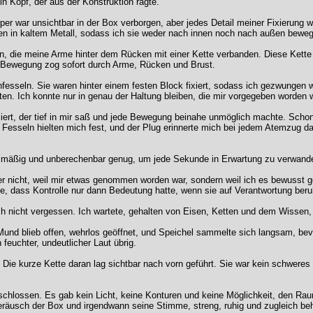
n Kopf, der aus der Konstruktion ragte.
per war unsichtbar in der Box verborgen, aber jedes Detail meiner Fixierung 
ten in kaltem Metall, sodass ich sie weder nach innen noch nach außen bewe
, die meine Arme hinter dem Rücken mit einer Kette verbanden. Diese Kette 
e Bewegung zog sofort durch Arme, Rücken und Brust.
esseln. Sie waren hinter einem festen Block fixiert, sodass ich gezwungen w
sten. Ich konnte nur in genau der Haltung bleiben, die mir vorgegeben worden 
liert, der tief in mir saß und jede Bewegung beinahe unmöglich machte. Schon
e Fesseln hielten mich fest, und der Plug erinnerte mich bei jedem Atemzug d
egelmäßig und unberechenbar genug, um jede Sekunde in Erwartung zu verwand
er nicht, weil mir etwas genommen worden war, sondern weil ich es bewusst g
te, dass Kontrolle nur dann Bedeutung hatte, wenn sie auf Verantwortung beru
uch nicht vergessen. Ich wartete, gehalten von Eisen, Ketten und dem Wissen,
nd blieb offen, wehrlos geöffnet, und Speichel sammelte sich langsam, bevo
feuchter, undeutlicher Laut übrig.
ie kurze Kette daran lag sichtbar nach vorn geführt. Sie war kein schweres 
hlossen. Es gab kein Licht, keine Konturen und keine Möglichkeit, den Ra
Geräusch der Box und irgendwann seine Stimme, streng, ruhig und zugleich b