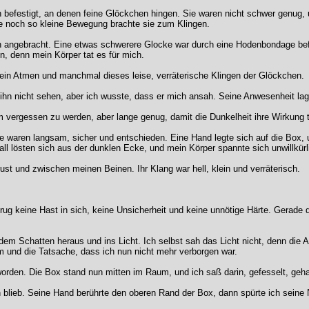
efestigt, an denen feine Glöckchen hingen. Sie waren nicht schwer genug, u
de noch so kleine Bewegung brachte sie zum Klingen.
angebracht. Eine etwas schwerere Glocke war durch eine Hodenbondage befes
n, denn mein Körper tat es für mich.
in Atmen und manchmal dieses leise, verräterische Klingen der Glöckchen.
n nicht sehen, aber ich wusste, dass er mich ansah. Seine Anwesenheit lag 
m vergessen zu werden, aber lange genug, damit die Dunkelheit ihre Wirkung t
te waren langsam, sicher und entschieden. Eine Hand legte sich auf die Box
ll lösten sich aus der dunklen Ecke, und mein Körper spannte sich unwillkürl
st und zwischen meinen Beinen. Ihr Klang war hell, klein und verräterisch.
trug keine Hast in sich, keine Unsicherheit und keine unnötige Härte. Gerade
em Schatten heraus und ins Licht. Ich selbst sah das Licht nicht, denn die A
 und die Tatsache, dass ich nun nicht mehr verborgen war.
 worden. Die Box stand nun mitten im Raum, und ich saß darin, gefesselt, geha
n blieb. Seine Hand berührte den oberen Rand der Box, dann spürte ich seine N