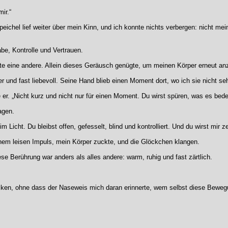
ir.“
eichel lief weiter über mein Kinn, und ich konnte nichts verbergen: nicht mei
be, Kontrolle und Vertrauen.
te eine andere. Allein dieses Geräusch genügte, um meinen Körper erneut a
er und fast liebevoll. Seine Hand blieb einen Moment dort, wo ich sie nicht se
te er. „Nicht kurz und nicht nur für einen Moment. Du wirst spüren, was es bede
agen.
t im Licht. Du bleibst offen, gefesselt, blind und kontrolliert. Und du wirst mir 
inem leisen Impuls, mein Körper zuckte, und die Glöckchen klangen.
 Berührung war anders als alles andere: warm, ruhig und fast zärtlich.
nicken, ohne dass der Naseweis mich daran erinnerte, wem selbst diese Beweg