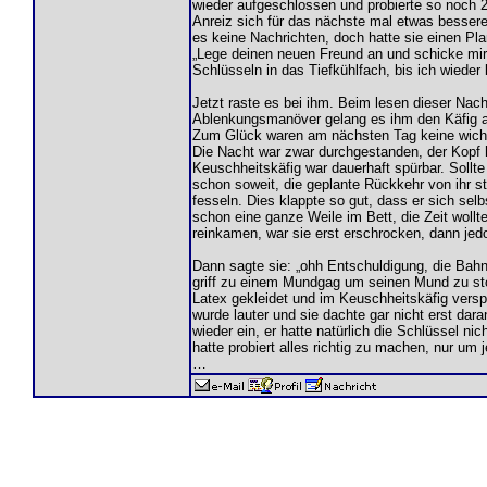
wieder aufgeschlossen und probierte so noch 2
Anreiz sich für das nächste mal etwas bessere
es keine Nachrichten, doch hatte sie einen Plan
„Lege deinen neuen Freund an und schicke mir
Schlüsseln in das Tiefkühlfach, bis ich wieder
Jetzt raste es bei ihm. Beim lesen dieser Nac
Ablenkungsmanöver gelang es ihm den Käfig a
Zum Glück waren am nächsten Tag keine wichti
Die Nacht war zwar durchgestanden, der Kopf 
Keuschheitskäfig war dauerhaft spürbar. Soll
schon soweit, die geplante Rückkehr von ihr st
fesseln. Dies klappte so gut, dass er sich se
schon eine ganze Weile im Bett, die Zeit wollt
reinkamen, war sie erst erschrocken, dann jedo
Dann sagte sie: „ohh Entschuldigung, die Bahn h
griff zu einem Mundgag um seinen Mund zu stop
Latex gekleidet und im Keuschheitskäfig verspe
wurde lauter und sie dachte gar nicht erst dar
wieder ein, er hatte natürlich die Schlüssel n
hatte probiert alles richtig zu machen, nur um
…