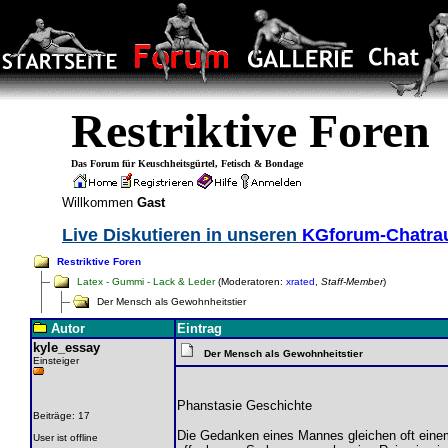
Restriktive Foren
Das Forum für Keuschheitsgürtel, Fetisch & Bondage
Willkommen
Gast
Live Diskutieren in unseren
KGforum-Chatr
Restriktive Foren
Latex - Gummi - Lack & Leder
(Moderatoren:
xrated
,
Staff-Member
)
Der Mensch als Gewohnheitstier
Autor
Eintrag
kyle_essay
Der Mensch als Gewohnheitstier
Einsteiger
Phanstasie Geschichte
Beiträge: 17
Die Gedanken eines Mannes gleichen oft einem 
User ist offline