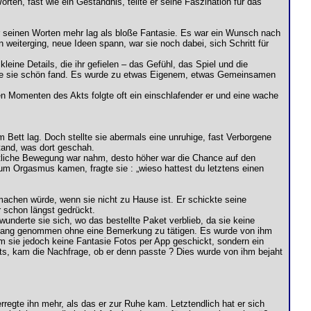
rten, fast wie ein Geständnis, teilte er seine Faszination für das
er seinen Worten mehr lag als bloße Fantasie. Es war ein Wunsch nach
weiterging, neue Ideen spann, war sie noch dabei, sich Schritt für
eine Details, die ihr gefielen – das Gefühl, das Spiel und die
, die sie schön fand. Es wurde zu etwas Eigenem, etwas Gemeinsamen
en Momenten des Akts folgte oft ein einschlafender er und eine wache
Bett lag. Doch stellte sie abermals eine unruhige, fast Verborgene
tand, was dort geschah.
ächtliche Bewegung war nahm, desto höher war die Chance auf den
zum Orgasmus kamen, fragte sie : „wieso hattest du letztens einen
machen würde, wenn sie nicht zu Hause ist. Er schickte seine
r schon längst gedrückt.
wunderte sie sich, wo das bestellte Paket verblieb, da sie keine
mpfang genommen ohne eine Bemerkung zu tätigen. Es wurde von ihm
am sie jedoch keine Fantasie Fotos per App geschickt, sondern ein
eits, kam die Nachfrage, ob er denn passte ? Dies wurde von ihm bejaht
rregte ihn mehr, als das er zur Ruhe kam. Letztendlich hat er sich