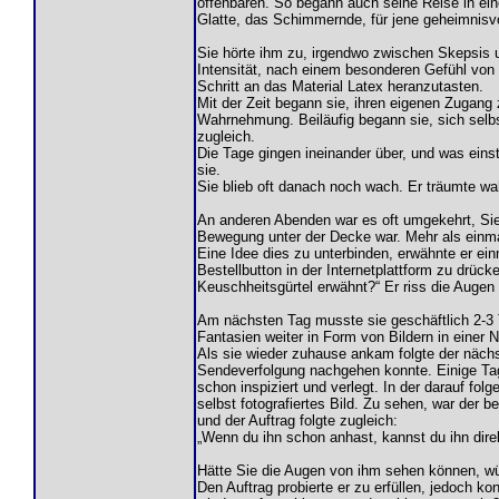
offenbaren. So begann auch seine Reise in eine 
Glatte, das Schimmernde, für jene geheimnisvo
Sie hörte ihm zu, irgendwo zwischen Skepsis u
Intensität, nach einem besonderen Gefühl von 
Schritt an das Material Latex heranzutasten.
Mit der Zeit begann sie, ihren eigenen Zugang 
Wahrnehmung. Beiläufig begann sie, sich selb
zugleich.
Die Tage gingen ineinander über, und was eins
sie.
Sie blieb oft danach noch wach. Er träumte wa
An anderen Abenden war es oft umgekehrt, Sie 
Bewegung unter der Decke war. Mehr als einmal
Eine Idee dies zu unterbinden, erwähnte er ein
Bestellbutton in der Internetplattform zu drüc
Keuschheitsgürtel erwähnt?“ Er riss die Augen a
Am nächsten Tag musste sie geschäftlich 2-3 T
Fantasien weiter in Form von Bildern in einer 
Als sie wieder zuhause ankam folgte der nächst
Sendeverfolgung nachgehen konnte. Einige Ta
schon inspiziert und verlegt. In der darauf f
selbst fotografiertes Bild. Zu sehen, war der 
und der Auftrag folgte zugleich:
„Wenn du ihn schon anhast, kannst du ihn direk
Hätte Sie die Augen von ihm sehen können, wü
Den Auftrag probierte er zu erfüllen, jedoch k