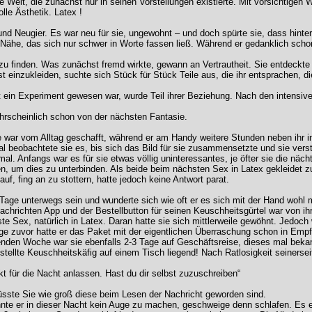
Welt, die zunächst nur in seinen Vorstellungen existierte. Mit vorsichtigen Wo
lle Ästhetik. Latex !
nd Neugier. Es war neu für sie, ungewohnt – und doch spürte sie, dass hint
Nähe, das sich nur schwer in Worte fassen ließ. Während er gedanklich schon 
zu finden. Was zunächst fremd wirkte, gewann an Vertrautheit. Sie entdeckte kl
st einzukleiden, suchte sich Stück für Stück Teile aus, die ihr entsprachen
t ein Experiment gewesen war, wurde Teil ihrer Beziehung. Nach den intensiv
hrscheinlich schon von der nächsten Fantasie.
war vom Alltag geschafft, während er am Handy weitere Stunden neben ihr im 
 beobachtete sie es, bis sich das Bild für sie zusammensetzte und sie vers
mal. Anfangs war es für sie etwas völlig uninteressantes, je öfter sie die n
ken, um dies zu unterbinden. Als beide beim nächsten Sex in Latex gekleidet 
uf, fing an zu stottern, hatte jedoch keine Antwort parat.
age unterwegs sein und wunderte sich wie oft er es sich mit der Hand wohl 
Nachrichten App und der Bestellbutton für seinen Keuschheitsgürtel war von ih
e Sex, natürlich in Latex. Daran hatte sie sich mittlerweile gewöhnt. Jedoch 
ge zuvor hatte er das Paket mit der eigentlichen Überraschung schon in E
olgenden Woche war sie ebenfalls 2-3 Tage auf Geschäftsreise, dieses mal bek
bestellte Keuschheitskäfig auf einem Tisch liegend! Nach Ratlosigkeit seiners
t für die Nacht anlassen. Hast du dir selbst zuzuschreiben“
sste Sie wie groß diese beim Lesen der Nachricht geworden sind.
onnte er in dieser Nacht kein Auge zu machen, geschweige denn schlafen. Es e