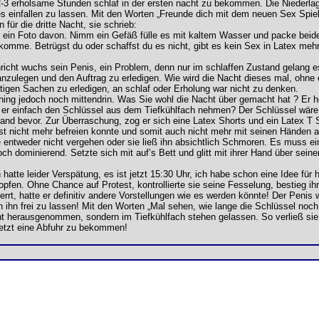
-3 erholsame Stunden schlaf in der ersten nacht zu bekommen. Die Niederlage 
s einfallen zu lassen. Mit den Worten „Freunde dich mit dem neuen Sex Spiel
 für die dritte Nacht, sie schrieb:
 ein Foto davon. Nimm ein Gefäß fülle es mit kaltem Wasser und packe beide 
 komme. Betrügst du oder schaffst du es nicht, gibt es kein Sex in Latex mehr
hricht wuchs sein Penis, ein Problem, denn nur im schlaffen Zustand gelang
nzulegen und den Auftrag zu erledigen. Wie wird die Nacht dieses mal, oh
gen Sachen zu erledigen, an schlaf oder Erholung war nicht zu denken.
hing jedoch noch mittendrin. Was Sie wohl die Nacht über gemacht hat ? Er h
te er einfach den Schlüssel aus dem Tiefkühlfach nehmen? Der Schlüssel wär
and bevor. Zur Überraschung, zog er sich eine Latex Shorts und ein Latex T Sh
lbst nicht mehr befreien konnte und somit auch nicht mehr mit seinen Händen
e entweder nicht vergehen oder sie ließ ihn absichtlich Schmoren. Es muss ein
ch dominierend. Setzte sich mit auf’s Bett und glitt mit ihrer Hand über sein
atte leider Verspätung, es ist jetzt 15:30 Uhr, ich habe schon eine Idee für he
fen. Ohne Chance auf Protest, kontrollierte sie seine Fesselung, bestieg ihn
rrt, hatte er definitiv andere Vorstellungen wie es werden könnte! Der Penis
an ihn frei zu lassen! Mit den Worten „Mal sehen, wie lange die Schlüssel no
icht herausgenommen, sondern im Tiefkühlfach stehen gelassen. So verließ sie
 jetzt eine Abfuhr zu bekommen!