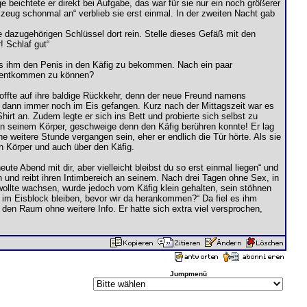
beichtete er direkt bei Aufgabe, das war für sie nur ein noch größerer
zeug schonmal an“ verblieb sie erst einmal. In der zweiten Nacht gab
dazugehörigen Schlüssel dort rein. Stelle dieses Gefäß mit den
! Schlaf gut“
 es ihm den Penis in den Käfig zu bekommen. Nach ein paar
ne entkommen zu können?
offte auf ihre baldige Rückkehr, denn der neue Freund namens
e dann immer noch im Eis gefangen. Kurz nach der Mittagszeit war es
irt an. Zudem legte er sich ins Bett und probierte sich selbst zu
 an seinem Körper, geschweige denn den Käfig berühren konnte! Er lag
e weitere Stunde vergangen sein, eher er endlich die Tür hörte. Als sie
en Körper und auch über den Käfig.
ute Abend mit dir, aber vielleicht bleibst du so erst einmal liegen“ und
 und reibt ihren Intimbereich an seinem. Nach drei Tagen ohne Sex, in
 wollte wachsen, wurde jedoch vom Käfig klein gehalten, sein stöhnen
ch im Eisblock bleiben, bevor wir da herankommen?“ Da fiel es ihm
 den Raum ohne weitere Info. Er hatte sich extra viel versprochen,
Jumpmenü