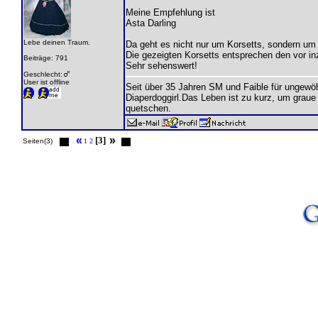
Meine Empfehlung ist
Asta Darling
Lebe deinen Traum.
Da geht es nicht nur um Korsetts, sondern um d
Die gezeigten Korsetts entsprechen den vor in
Beiträge: 791
Sehr sehenswert!
Geschlecht:
User ist offline
Seit über 35 Jahren SM und Faible für ungew
Diaperdoggirl.Das Leben ist zu kurz, um graue
quetschen.
«
»
[3]
Seiten(3)
1
2