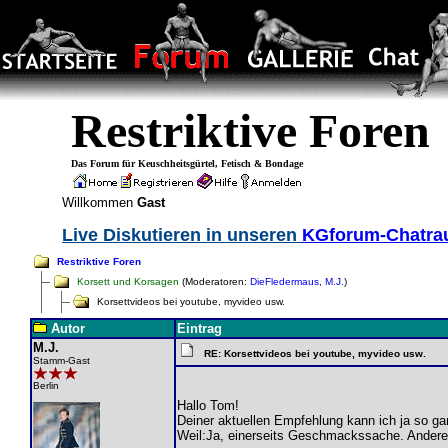
Restriktive Foren
Das Forum für Keuschheitsgürtel, Fetisch & Bondage
Willkommen
Gast
Live Diskutieren in unseren
KGforum-Chatr
Restriktive Foren
Korsett und Korsagen
(Moderatoren:
DieFledermaus
,
M.J.
)
Korsettvideos bei youtube, myvideo usw.
Autor
Eintrag
M.J.
RE: Korsettvideos bei youtube, myvideo usw.
Stamm-Gast
Berlin
Hallo Tom!
Deiner aktuellen Empfehlung kann ich ja so ga
Weil:Ja, einerseits Geschmackssache. Andererer