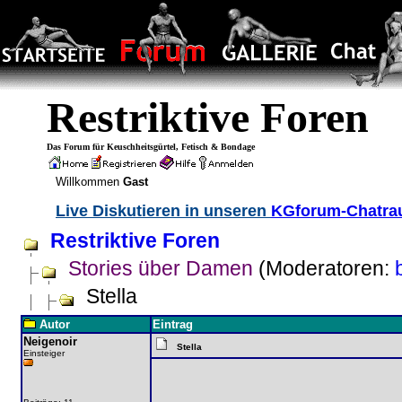
Restriktive Foren
Das Forum für Keuschheitsgürtel, Fetisch & Bondage
Willkommen
Gast
Live Diskutieren in unseren
KGforum-Chatr
Restriktive Foren
Stories über Damen
(Moderatoren:
Stella
Autor
Eintrag
Neigenoir
Stella
Einsteiger