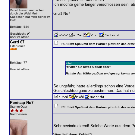
Ich möchte gerne länger verschlossen sein, abe
Verschlossen und sicher
Gruß No7
durch die Welt! Mein
Käppchen hat mich sicher im
Griff!
Beiträge: 544
Geschlecht:
User ist offline
Gerd 67
RE: Statt Spaß mit dem Partner plötzlich das ers
Erfahrener
Beiträge: 77
Zitat
Ist aber ein tolles Gefühl oder?
User ist offline
Hat sie den Käfig gezückt und gesagt komm a
So ungefähr, hatte allerdings schon eine Vorg
Geschlechtsorgane zu bestimmen. Das hat nur 
Penicap No7
Stamm-Gast
RE: Statt Spaß mit dem Partner plötzlich das ers
Nordhessen
Sehr beeindruckend! Solche Worte aus dem Par
Was lief denn Schief?