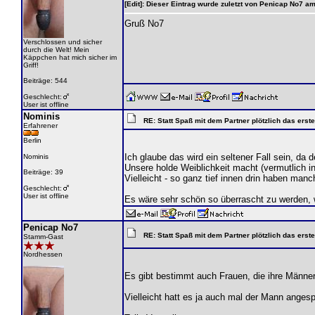
[Edit]: Dieser Eintrag wurde zuletzt von Penicap No7 a
Gruß No7
Verschlossen und sicher
durch die Welt! Mein
Käppchen hat mich sicher im
Griff!
Beiträge: 544
Geschlecht:
User ist offline
Nominis
RE: Statt Spaß mit dem Partner plötzlich das ers
Erfahrener
Berlin
Ich glaube das wird ein seltener Fall sein, d
Nominis
Unsere holde Weiblichkeit macht (vermutlich i
Beiträge: 39
Vielleicht - so ganz tief innen drin haben manc
Geschlecht:
User ist offline
Es wäre sehr schön so überrascht zu werden, w
Penicap No7
RE: Statt Spaß mit dem Partner plötzlich das ers
Stamm-Gast
Nordhessen
Es gibt bestimmt auch Frauen, die ihre Männe
Vielleicht hatt es ja auch mal der Mann angesp