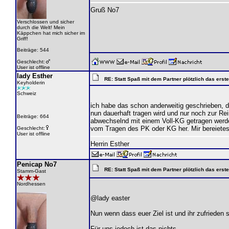
Gruß No7
Verschlossen und sicher
durch die Welt! Mein
Käppchen hat mich sicher im
Griff!
Beiträge: 544
Geschlecht:
User ist offline
lady Esther
RE: Statt Spaß mit dem Partner plötzlich das ers
Keyholderin
Schweiz
ich habe das schon anderweitig geschrieben, 
nun dauerhaft tragen wird und nur noch zur R
Beiträge: 664
abwechselnd mit einem Voll-KG getragen werden
vom Tragen des PK oder KG her. Mir bereietes
Geschlecht:
User ist offline
Herrin Esther
Penicap No7
RE: Statt Spaß mit dem Partner plötzlich das ers
Stamm-Gast
Nordhessen
@lady easter
Nun wenn dass euer Ziel ist und ihr zufrieden se
Für uns jedoch ist das nichts.