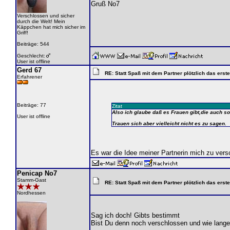
Gruß No7
Verschlossen und sicher
durch die Welt! Mein
Käppchen hat mich sicher im
Griff!
Beiträge: 544
Geschlecht:
User ist offline
Gerd 67
RE: Statt Spaß mit dem Partner plötzlich das ers
Erfahrener
Beiträge: 77
Zitat
Also ich glaube daß es Frauen gibt,die auch 
User ist offline
Trauen sich aber vielleicht nicht es zu sagen.
Es war die Idee meiner Partnerin mich zu versc
Penicap No7
Stamm-Gast
RE: Statt Spaß mit dem Partner plötzlich das ers
Nordhessen
Sag ich doch! Gibts bestimmt
Bist Du denn noch verschlossen und wie lang