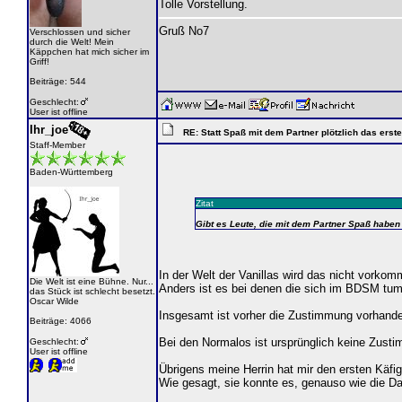
Tolle Vorstellung.
Gruß No7
Verschlossen und sicher
durch die Welt! Mein
Käppchen hat mich sicher im
Griff!
Beiträge: 544
Geschlecht:
User ist offline
Ihr_joe
RE: Statt Spaß mit dem Partner plötzlich das ers
Staff-Member
Baden-Württemberg
Zitat
Gibt es Leute, die mit dem Partner Spaß haben
In der Welt der Vanillas wird das nicht vork
Die Welt ist eine Bühne. Nur...
Anders ist es bei denen die sich im BDSM tu
das Stück ist schlecht besetzt.
Oscar Wilde
Insgesamt ist vorher die Zustimmung vorhanden 
Beiträge: 4066
Bei den Normalos ist ursprünglich keine Zustim
Geschlecht:
User ist offline
Übrigens meine Herrin hat mir den ersten Käf
Wie gesagt, sie konnte es, genauso wie die 