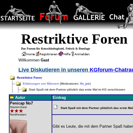
Restriktive Foren
Das Forum für Keuschheitsgürtel, Fetisch & Bondage
Willkommen
Gast
Live Diskutieren in unseren
KGforum-Chatr
Restriktive Foren
Erfahrungen von Männern
(Moderatoren:
Ihr_joe
)
Statt Spaß mit dem Partner plötzlich das erste Mal im KG verschlossen
Autor
Eintrag
Penicap No7
Stamm-Gast
Statt Spaß mit dem Partner plötzlich das erste M
Nordhessen
Gibt es Leute, die mit dem Partner Spaß haben