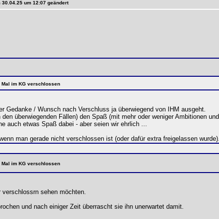
m 30.04.25 um 12:07 geändert
te Mal im KG verschlossen
a der Gedanke / Wunsch nach Verschluss ja überwiegend von IHM ausgeht.
n den überwiegenden Fällen) den Spaß (mit mehr oder weniger Ambitionen und 
he auch etwas Spaß dabei - aber seien wir ehrlich ...
enn man gerade nicht verschlossen ist (oder dafür extra freigelassen wurde)
te Mal im KG verschlossen
r verschlossrn sehen möchten.
rochen und nach einiger Zeit überrascht sie ihn unerwartet damit.