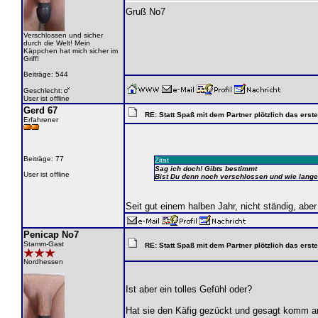
Gruß No7
Verschlossen und sicher
durch die Welt! Mein
Käppchen hat mich sicher im
Griff!
Beiträge: 544
Geschlecht:
User ist offline
Gerd 67
RE: Statt Spaß mit dem Partner plötzlich das ers
Erfahrener
Beiträge: 77
Zitat
Sag ich doch! Gibts bestimmt
User ist offline
Bist Du denn noch verschlossen und wie lang
Seit gut einem halben Jahr, nicht ständig, abe
Penicap No7
Stamm-Gast
RE: Statt Spaß mit dem Partner plötzlich das ers
Nordhessen
Ist aber ein tolles Gefühl oder?
Hat sie den Käfig gezückt und gesagt komm a