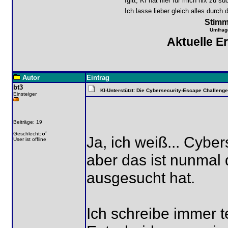
Igitt, KI hat hier für mich nix zu s
Ich lasse lieber gleich alles durch 
Stimm
Umfrag
Aktuelle E
Autor
Eintrag
bt3
KI-Unterstützt: Die Cybersecurity-Escape Challenge
Einsteiger
Beiträge: 19
Geschlecht:
Ja, ich weiß... Cyber
User ist offline
aber das ist nunmal
ausgesucht hat.
Ich schreibe immer t