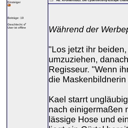
RE: KI-Unterstützt: Die Cybersecurity-Escape Chall
Einsteiger
Beiträge: 19
Geschlecht:
Während der Werbep
User ist offline
"Los jetzt ihr beiden
umzuziehen, danach s
Regisseur. "Wenn ihr
die Maskenbildnerin 
Kael starrt ungläubig
nach einigermaßen n
lässige Hose und ei