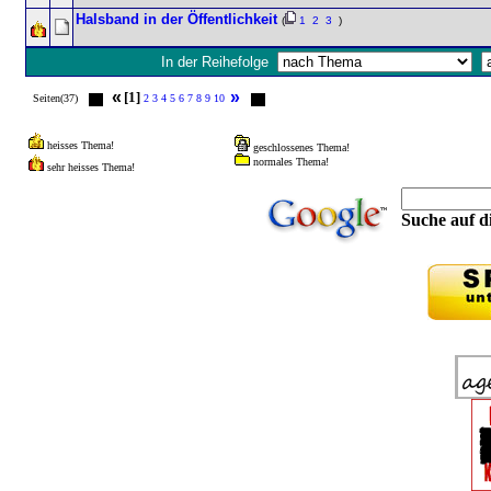
Halsband in der Öffentlichkeit
(
1
2
3
)
In der Reihefolge
«
»
[1]
Seiten(37)
2
3
4
5
6
7
8
9
10
heisses Thema!
geschlossenes Thema!
normales Thema!
sehr heisses Thema!
Suche auf di