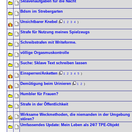
Sklavenaufgaben für die Nacht
Bdsm im Strebergarten
Unsichtbarer Knebel
(
1
2
3
4
)
Strafe für Nutzung meines Spielzeugs
Schreibstrafen mit Writeforme.
völlige Orgasmuskontrolle
Suche: Sklave Text schreiben lassen
Einsperren/Anketten
(
1
2
3
4
5
)
Demütigung beim Urinieren
(
1
2
)
Humbler für Frauen?
Strafe in der Öffentlichkeit
Wirksame Weckmethoden, die niemanden in der Umgebung
stören?
Umfassendes Update: Mein Leben als 24/7 TPE-Objekt