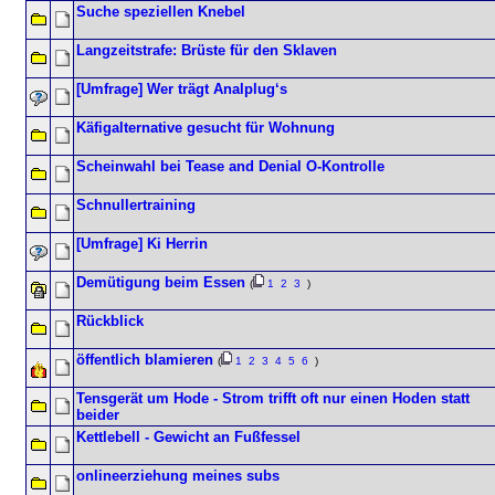
Suche speziellen Knebel
Langzeitstrafe: Brüste für den Sklaven
[Umfrage] Wer trägt Analplug‘s
Käfigalternative gesucht für Wohnung
Scheinwahl bei Tease and Denial O-Kontrolle
Schnullertraining
[Umfrage] Ki Herrin
Demütigung beim Essen
(
1
2
3
)
Rückblick
öffentlich blamieren
(
1
2
3
4
5
6
)
Tensgerät um Hode - Strom trifft oft nur einen Hoden statt
beider
Kettlebell - Gewicht an Fußfessel
onlineerziehung meines subs