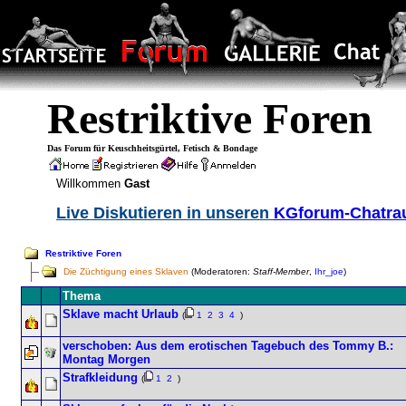
Restriktive Foren
Das Forum für Keuschheitsgürtel, Fetisch & Bondage
Willkommen
Gast
Live Diskutieren in unseren
KGforum-Chatr
Restriktive Foren
Die Züchtigung eines Sklaven
(Moderatoren:
Staff-Member
,
Ihr_joe
)
Thema
Sklave macht Urlaub
(
1
2
3
4
)
verschoben: Aus dem erotischen Tagebuch des Tommy B.:
Montag Morgen
Strafkleidung
(
1
2
)