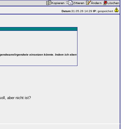
Datum:
31.05.26 14:29
IP:
gespeichert
gendwann/irgendwie einsetzen könnte. Indem ich eben
, aber nicht ist?