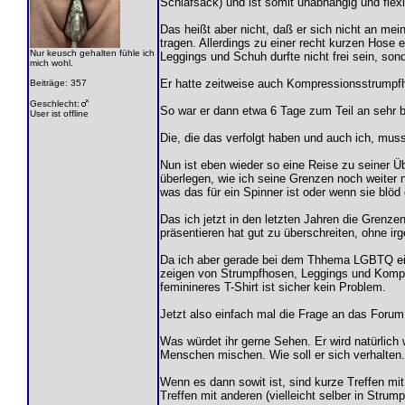
Schlafsack) und ist somit unabhängig und flexi
Das heißt aber nicht, daß er sich nicht an me
tragen. Allerdings zu einer recht kurzen Hose
Nur keusch gehalten fühle ich
Leggings und Schuh durfte nicht frei sein, so
mich wohl.
Er hatte zeitweise auch Kompressionsstrumpfho
Beiträge: 357
Geschlecht:
So war er dann etwa 6 Tage zum Teil an sehr be
User ist offline
Die, die das verfolgt haben und auch ich, muss
Nun ist eben wieder so eine Reise zu seiner Ü
überlegen, wie ich seine Grenzen noch weiter 
was das für ein Spinner ist oder wenn sie blöd g
Das ich jetzt in den letzten Jahren die Grenz
präsentieren hat gut zu überschreiten, ohne 
Da ich aber gerade bei dem Thhema LGBTQ eige
zeigen von Strumpfhosen, Leggings und Kompre
feminineres T-Shirt ist sicher kein Problem.
Jetzt also einfach mal die Frage an das Forum
Was würdet ihr gerne Sehen. Er wird natürlich 
Menschen mischen. Wie soll er sich verhalten. V
Wenn es dann sowit ist, sind kurze Treffen mi
Treffen mit anderen (vielleicht selber in Str