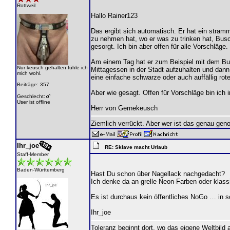
Rottweil
Hallo Rainer123
Das ergibt sich automatisch. Er hat ein stram
zu nehmen hat, wo er was zu trinken hat, Busc
gesorgt. Ich bin aber offen für alle Vorschläge.
Am einem Tag hat er zum Beispiel mit dem Bus
Nur keusch gehalten fühle ich
Mittagessen in der Stadt aufzuhalten und dann 
mich wohl.
eine einfache schwarze oder auch auffällig ro
Beiträge: 357
Aber wie gesagt. Offen für Vorschläge bin ich 
Geschlecht:
User ist offline
Herr von Gernekeusch
Ziemlich verrückt. Aber wer ist das genau gen
Ihr_joe
RE: Sklave macht Urlaub
Staff-Member
Baden-Württemberg
Hast Du schon über Nagellack nachgedacht?
Ich denke da an grelle Neon-Farben oder klass
Es ist durchaus kein öffentliches NoGo … in s
Ihr_joe
Toleranz beginnt dort, wo das eigene Weltbild