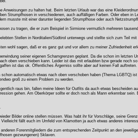
bel.
ine Anweisungen zu halten hat. Beim letzten Urlaub war das eine Kleiderordnu
 eben Strumpfhosen in verschiedenen, auch auffälligen Farben. Oder eben in L
ndern musste mit einer darunter liegenden Strumpfhose oder auch Netzstrumpfh
sen zu tragen, die er zum Beispiel in Sirmione vermutlich mehreren tausend
lebten Stellen in Norditalien/Südtirol unterwegs und stellte sich zum Teil m
ten wohl sagen, daß er es ganz gut und vor allem zu meiner Zufriedenheit erle
berwindung seiner eigenen Schamgrenzen geplant. Da die schon im letzten Url
nach oben verschieben kann. Leider ist das mit erlaubten bzw gerade noch so 
affen ist das ok. Öffentliches Ärgerniss sollte aber auf keinen Fall auftreten.
en schon automatisch etwas nach oben verschoben haben (Thema LGBTQ) ist es
irgendwo groß zu einem Problem zu werden.
ntlich raus bin, fallen meine Ideen für Outfits da auch etwas bescheiden au
ssion gehen. Am Oberkörper sollte er doch noch als Mann erkennbar sein. E
.
wieder Bilder online stellen müssen. Was habt ihr für Vorschläge, seine Gren
ielleicht fällt euch im Umfeld von Klamotten ja auch etwas anderes interessan
t anderen Forenmitgliedern die zum entsprechenden Zeitpunkt an den jeweili
umpfhosen gezwungenen) Sklaven.