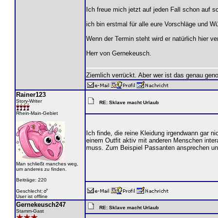
Ich freue mich jetzt auf jeden Fall schon auf
ich bin erstmal für alle eure Vorschläge und
Wenn der Termin steht wird er natürlich hier ve
Herr von Gernekeusch.
Ziemlich verrückt. Aber wer ist das genau gen
Rainer123
Story-Writer
RE: Sklave macht Urlaub
Rhein-Main-Gebiet
Ich finde, die reine Kleidung irgendwann gar 
einem Outfit aktiv mit anderen Menschen intera
muss. Zum Beispiel Passanten ansprechen und
Man schließt manches weg,
um anderes zu finden.
Beiträge: 220
Geschlecht:
User ist offline
Gernekeusch247
RE: Sklave macht Urlaub
Stamm-Gast