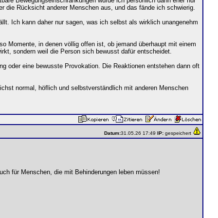
htbare Bewegungseinschränkungen würde ich persönlich dann eher nur
 oder die Rücksicht anderer Menschen aus, und das fände ich schwierig.
t. Ich kann daher nur sagen, was ich selbst als wirklich unangenehm
so Momente, in denen völlig offen ist, ob jemand überhaupt mit einem
wirkt, sondern weil die Person sich bewusst dafür entscheidet.
dung oder eine bewusste Provokation. Die Reaktionen entstehen dann oft
glichst normal, höflich und selbstverständlich mit anderen Menschen
Datum:
31.05.26 17:49
IP:
gespeichert
s auch für Menschen, die mit Behinderungen leben müssen!