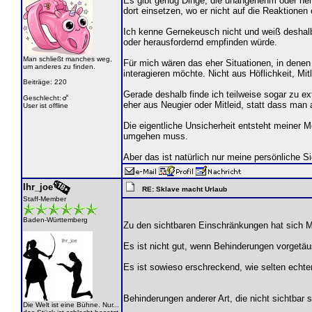
Es gibt genug Dinge, die unangenehm oder he
dort einsetzen, wo er nicht auf die Reaktionen
Ich kenne Gernekeusch nicht und weiß deshalb
oder herausfordernd empfinden würde.
Man schließt manches weg,
Für mich wären das eher Situationen, in denen
um anderes zu finden.
interagieren möchte. Nicht aus Höflichkeit, Mit
Beiträge: 220
Gerade deshalb finde ich teilweise sogar zu e
Geschlecht:
eher aus Neugier oder Mitleid, statt dass man
User ist offline
Die eigentliche Unsicherheit entsteht meiner M
umgehen muss.
Aber das ist natürlich nur meine persönliche Si
Ihr_joe
RE: Sklave macht Urlaub
Staff-Member
Baden-Württemberg
Zu den sichtbaren Einschränkungen hat sich 
Es ist nicht gut, wenn Behinderungen vorgetäu
Es ist sowieso erschreckend, wie selten echten
Behinderungen anderer Art, die nicht sichtbar
Die Welt ist eine Bühne. Nur...