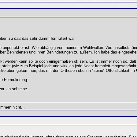
geben zu daß das sehr dumm formuliert war.
ie unperfekt er ist. Wie abhängig von meinemm Wohlwollen. Wie unselbstständi
egenüber Behinderten und ihren Behinderungen zu äußern. Ich habe das eingese
nkt werden kann sollte doch einigermaßen ok sein. Es ist immer noch so, daß
steht (wie zum Beispiel jede und wirklich jede Nacht komplett eingeschränkt i
ke eben gekommen, das mit den Orthesen eben in "seine" Offentlichkeit im U
e Formulierung.
or ich schreibe.
ommen nicht...