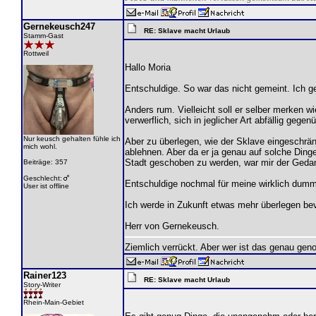
Gernekeusch247
RE: Sklave macht Urlaub
Stamm-Gast
Rottweil
Hallo Moria
Entschuldige. So war das nicht gemeint. Ich 
Anders rum. Vielleicht soll er selber merken w
verwerflich, sich in jeglicher Art abfällig g
Nur keusch gehalten fühle ich
Aber zu überlegen, wie der Sklave eingeschrä
mich wohl.
ablehnen. Aber da er ja genau auf solche Dinge 
Stadt geschoben zu werden, war mir der Gedan
Beiträge: 357
Geschlecht:
Entschuldige nochmal für meine wirklich dumm
User ist offline
Ich werde in Zukunft etwas mehr überlegen bev
Herr von Gernekeusch.
Ziemlich verrückt. Aber wer ist das genau gen
Rainer123
RE: Sklave macht Urlaub
Story-Writer
Rhein-Main-Gebiet