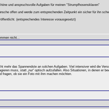
 schöne und anspruchsvolle Aufgaben für meinen "Strumpfhosensklaven"
 Wünsche offen und werde zum entsprechenden Zeitpunkt ein sicher für ihn s
röffentlicht. (entsprechendes Interesse vorausgesetzt)
ommen nicht...
nicht mehr das Spannendste an solchen Aufgaben. Viel intensiver wird die V
gieren muss, statt „nur“ optisch aufzufallen. Also Situationen, in denen er be
 fragen, ob sie ein Foto mit ihm machen möchten.