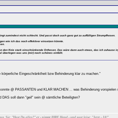
ngt zumindest nicht schlecht. Und passt doch auch ganz gut zu auffälligen Strumpfhosen.
en wie ich das noch effektiver einsetzen könnte.
sen.
n den Knie stark einschränkende Orthesen. Das wäre dann auch etwas, das ich zuhause ir
l überlegen was uns (mir) noch schönes einfällt.
 körperliche Eingeschränktheit bzw Behinderung klar zu machen."
n konnte @ PASSANTEN und KLAR MACHEN ... was Behinderung vorspielen soll
DAS soll dann "geil" sein @ sämtliche Beteiligten?
Sie: "Hast Du alles?" er - nimmt IHRE Hand - und sagt leise: "Jetzt - JA!"