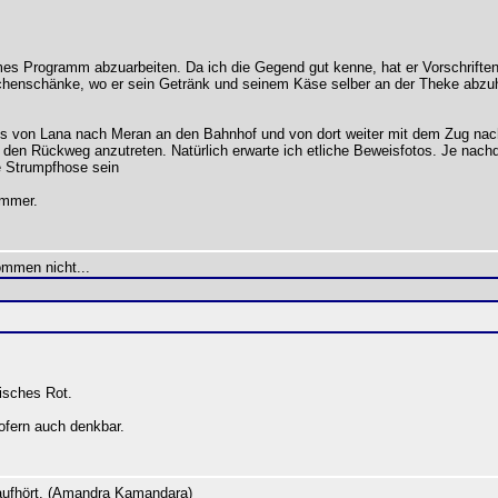
mes Programm abzuarbeiten. Da ich die Gegend gut kenne, hat er Vorschrifte
henschänke, wo er sein Getränk und seinem Käse selber an der Theke abzuhol
 von Lana nach Meran an den Bahnhof und von dort weiter mit dem Zug nach
den Rückweg anzutreten. Natürlich erwarte ich etliche Beweisfotos. Je nachdem
te Strumpfhose sein
immer.
ommen nicht...
isches Rot.
ofern auch denkbar.
 aufhört. (Amandra Kamandara)