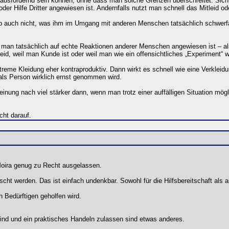
rausfordernd sein können, ohne dass man solche Grenzen überschreitet. Sic
 oder Hilfe Dritter angewiesen ist. Andernfalls nutzt man schnell das Mitleid
 auch nicht, was ihm im Umgang mit anderen Menschen tatsächlich schwerfäll
 man tatsächlich auf echte Reaktionen anderer Menschen angewiesen ist – al
leid, weil man Kunde ist oder weil man wie ein offensichtliches „Experiment“ 
xtreme Kleidung eher kontraproduktiv. Dann wirkt es schnell wie eine Verklei
 als Person wirklich ernst genommen wird.
einung nach viel stärker dann, wenn man trotz einer auffälligen Situation mö
cht darauf.
Moira genug zu Recht ausgelassen.
scht werden. Das ist einfach undenkbar. Sowohl für die Hilfsbereitschaft al
 Bedürftigen geholfen wird.
 sind und ein praktisches Handeln zulassen sind etwas anderes.