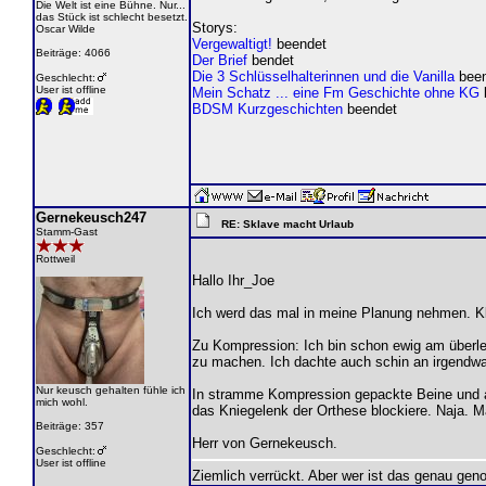
Die Welt ist eine Bühne. Nur...
das Stück ist schlecht besetzt.
Storys:
Oscar Wilde
Vergewaltigt!
beendet
Beiträge: 4066
Der Brief
bendet
Die 3 Schlüsselhalterinnen und die Vanilla
been
Geschlecht:
User ist offline
Mein Schatz ... eine Fm Geschichte ohne KG
BDSM Kurzgeschichten
beendet
Gernekeusch247
RE: Sklave macht Urlaub
Stamm-Gast
Rottweil
Hallo Ihr_Joe
Ich werd das mal in meine Planung nehmen. Kl
Zu Kompression: Ich bin schon ewig am überle
zu machen. Ich dachte auch schin an irgendw
Nur keusch gehalten fühle ich
In stramme Kompression gepackte Beine und a
mich wohl.
das Kniegelenk der Orthese blockiere. Naja. Ma
Beiträge: 357
Herr von Gernekeusch.
Geschlecht:
User ist offline
Ziemlich verrückt. Aber wer ist das genau gen