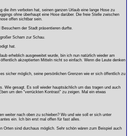
ng die ihm verboten hat, seinen ganzen Urlaub eine lange Hose zu
eggings ohne überhaupt eine Hose darüber. Die freie Stelle zwischen
ose offen sichtbar sein.
 Besuchern der Stadt präsentieren durfte.
it großer Scham zur Schau.
digt hat.
aub erheblich ausgeweitet wurde, bin ich nun natürlich wieder am
öffentlich akzeptierten Mitteln nicht so einfach. Wenn die Leute denken
 sicher möglich, seine persönlichen Grenzen wie er sich öffentlich zu
s. Wie gesagt. Es soll wieder hauptsächlich um das tragen und auch
ben um den "verrückten Kontrast" zu zeigen. Mal ein etwas
zen weiter nach oben zu schieben? Wo und wie soll er sich unter
tes ein. Ich bin erst mal offen für fast alles.
gen Orten sind durchaus möglich. Sehr schön wären zum Beispiel auch