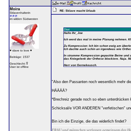
Moira
RE: Sklave macht Urlaub
Sklavenhalterin
im wilden Südwesten
Zitat
Hallo Ihr_Joe
Ich werd das mal in meine Planung nehmen. Kli
Zu Kompression: Ich bin schon ewig am überleg
Ich dachte auch schin an irgendwas wie Orthe
♥ slave to love ♥
In stramme Kompression gepackte Beine und a
Beiträge: 1537
das Kniegelenk der Orthese blockiere. Naja. Ma
Geschlecht:
Herr von Gernekeusch.
User ist offline
"Also den Passanten noch wesentlich mehr die
HÄÄÄÄ?
*Brechreiz gerade noch so eben unterdrücke
Schicksal/e VOR ANDEREN "verfetischen" und 
Bin ich die Einzige, die das widerlich findet?
FRAU und männchen verlassen gemeinsam das Haus. 