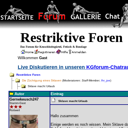
Restriktive Foren
Das Forum für Keuschheitsgürtel, Fetisch & Bondage
Willkommen
Gast
Live Diskutieren in unseren
KGforum-Chatr
Restriktive Foren
Die Züchtigung eines Sklaven
(Moderatoren:
Staff-Member
,
Ihr_joe
)
Sklave macht Urlaub
Autor
Eintrag
Gernekeusch247
Sklave macht Urlaub
Stamm-Gast
Rottweil
Hallo zusammen
Einige werden es noch wissen. Mein Sklave darf