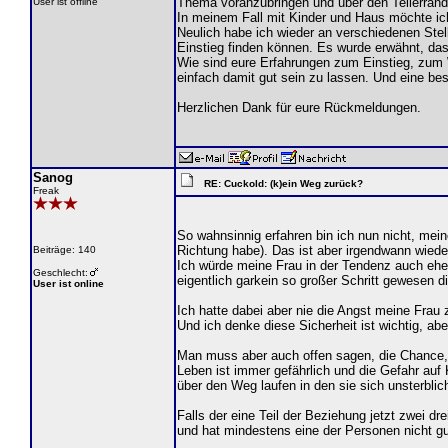
Thema voranzubringen und über den Tellerrand 
User ist offline
In meinem Fall mit Kinder und Haus möchte ic
Neulich habe ich wieder an verschiedenen St
Einstieg finden können. Es wurde erwähnt, d
Wie sind eure Erfahrungen zum Einstieg, zum W
einfach damit gut sein zu lassen. Und eine bes
Herzlichen Dank für eure Rückmeldungen.
Sanog
RE: Cuckold: (k)ein Weg zurück?
Freak
So wahnsinnig erfahren bin ich nun nicht, mei
Richtung habe). Das ist aber irgendwann wied
Beiträge: 140
Ich würde meine Frau in der Tendenz auch ehe
Geschlecht:
eigentlich garkein so großer Schritt gewesen di
User ist online
Ich hatte dabei aber nie die Angst meine Frau 
Und ich denke diese Sicherheit ist wichtig, abe
Man muss aber auch offen sagen, die Chance, d
Leben ist immer gefährlich und die Gefahr auf
über den Weg laufen in den sie sich unsterblich
Falls der eine Teil der Beziehung jetzt zwei d
und hat mindestens eine der Personen nicht gu