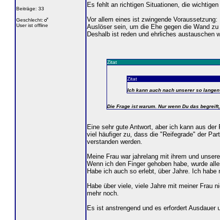
Es fehlt an richtigen Situationen, die wichti
Beiträge: 33
Vor allem eines ist zwingende Voraussetzung:
Geschlecht:
User ist offline
Auslöser sein, um die Ehe gegen die Wand zu 
Deshalb ist reden und ehrliches austauschen w
Zitat
Zitat
Ich kann auch nach unserer so langen
Die Frage ist warum. Nur wenn Du das begreift
Eine sehr gute Antwort, aber ich kann aus der 
viel häufiger zu, dass die "Reifegrade" der 
verstanden werden.
Meine Frau war jahrelang mit ihrem und unsere
Wenn ich den Finger gehoben habe, wurde all
Habe ich auch so erlebt, über Jahre. Ich habe
Habe über viele, viele Jahre mit meiner Frau n
mehr noch.
Es ist anstrengend und es erfordert Ausdauer