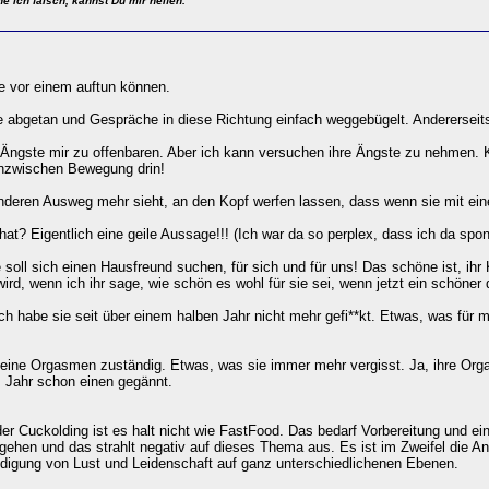
 ich falsch, kannst Du mir helfen.
ge vor einem auftun können.
abgetan und Gespräche in diese Richtung einfach weggebügelt. Andererseits
 Ängste mir zu offenbaren. Aber ich kann versuchen ihre Ängste zu nehmen. Kl
 inzwischen Bewegung drin!
deren Ausweg mehr sieht, an den Kopf werfen lassen, dass wenn sie mit eine
at? Eigentlich eine geile Aussage!!! (Ich war da so perplex, dass ich da sponta
 soll sich einen Hausfreund suchen, für sich und für uns! Das schöne ist, ihr
rd, wenn ich ihr sage, wie schön es wohl für sie sei, wenn jetzt ein schöner 
ich habe sie seit über einem halben Jahr nicht mehr gefi**kt. Etwas, was fü
meine Orgasmen zuständig. Etwas, was sie immer mehr vergisst. Ja, ihre Orgasme
s Jahr schon einen gegännt.
er Cuckolding ist es halt nicht wie FastFood. Das bedarf Vorbereitung und e
emdgehen und das strahlt negativ auf dieses Thema aus. Es ist im Zweifel die 
edigung von Lust und Leidenschaft auf ganz unterschiedlichenen Ebenen.