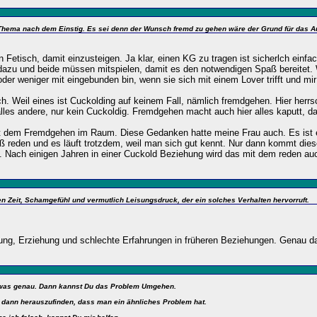
s Thema nach dem Einstig. Es sei denn der Wunsch fremd zu gehen wäre der Grund für das 
ten Fetisch, damit einzusteigen. Ja klar, einen KG zu tragen ist sicherlch ein
dazu und beide müssen mitspielen, damit es den notwendigen Spaß bereitet. 
er weniger mit eingebunden bin, wenn sie sich mit einem Lover trifft und mir v
 Weil eines ist Cuckolding auf keinem Fall, nämlich fremdgehen. Hier herrsc
s alles andere, nur kein Cuckoldig. Fremdgehen macht auch hier alles kaputt, d
mit dem Fremdgehen im Raum. Diese Gedanken hatte meine Frau auch. Es is
groß reden und es läuft trotzdem, weil man sich gut kennt. Nur dann kommt di
n. Nach einigen Jahren in einer Cuckold Beziehung wird das mit dem reden au
en Zeit, Schamgefühl und vermutlich Leisungsdruck, der ein solches Verhalten hervorruft.
ng, Erziehung und schlechte Erfahrungen in früheren Beziehungen. Genau dam
 was genau. Dann kannst Du das Problem Umgehen.
 dann herauszufinden, dass man ein ähnliches Problem hat.