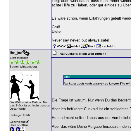
Liegt auch wohl daran, dass man immer wieder 
echte Hilfe zu Haben, oder gar einiges zu Üb
Es wäre schön, wenn Erfahrungen geteilt werd
Gruß
Dieter
Never say never, but always safe!
Ihr_joe
RE: Cuckold: (k)ein Weg zurück?
Staff-Member
Baden-Württemberg
Zitat
Ich kann auch nach unserer so langen Ehe mit
Die Frage ist warum. Nur wenn Du das begreift
Die Welt ist eine Bühne. Nur...
das Stück ist schlecht besetzt.
Aber ich befürchte Cuckold ist ein schlechte
Oscar Wilde
Beiträge: 4066
Es sind nicht selten Tabus aus der Voreheliche
Geschlecht:
User ist offline
Aber das wäre Deine Aufgabe herauszufinden