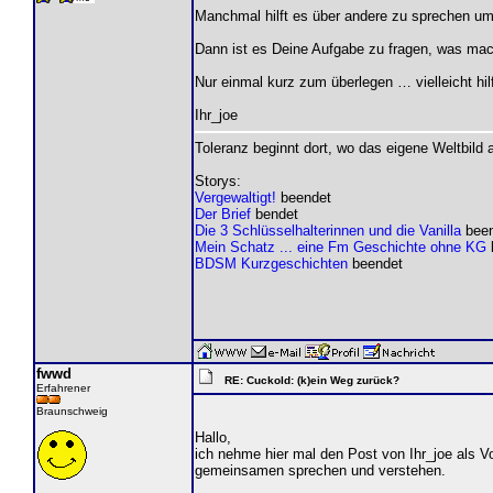
Manchmal hilft es über andere zu sprechen um
Dann ist es Deine Aufgabe zu fragen, was mach
Nur einmal kurz zum überlegen … vielleicht hilf
Ihr_joe
Toleranz beginnt dort, wo das eigene Weltbild
Storys:
Vergewaltigt!
beendet
Der Brief
bendet
Die 3 Schlüsselhalterinnen und die Vanilla
been
Mein Schatz ... eine Fm Geschichte ohne KG
BDSM Kurzgeschichten
beendet
fwwd
RE: Cuckold: (k)ein Weg zurück?
Erfahrener
Braunschweig
Hallo,
ich nehme hier mal den Post von Ihr_joe als Vor
gemeinsamen sprechen und verstehen.