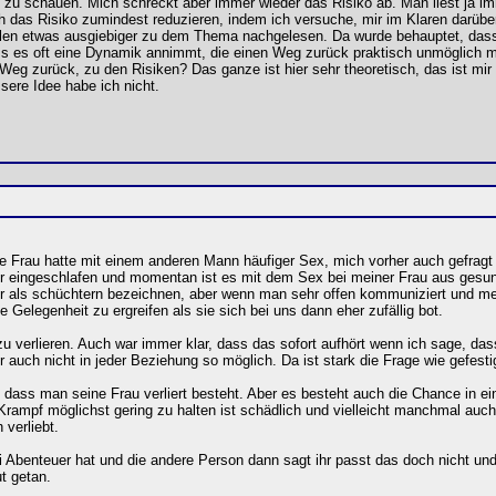
zu schauen. Mich schreckt aber immer wieder das Risiko ab. Man liest ja im
h das Risiko zumindest reduzieren, indem ich versuche, mir im Klaren darübe
ellen etwas ausgiebiger zu dem Thema nachgelesen. Da wurde behauptet, das
ass es oft eine Dynamik annimmt, die einen Weg zurück praktisch unmöglich
eg zurück, zu den Risiken? Das ganze ist hier sehr theoretisch, das ist mir
sere Idee habe ich nicht.
ne Frau hatte mit einem anderen Mann häufiger Sex, mich vorher auch gefragt
er eingeschlafen und momentan ist es mit dem Sex bei meiner Frau aus gesun
r als schüchtern bezeichnen, aber wenn man sehr offen kommuniziert und m
e Gelegenheit zu ergreifen als sie sich bei uns dann eher zufällig bot.
zu verlieren. Auch war immer klar, dass das sofort aufhört wenn ich sage, das
r auch nicht in jeder Beziehung so möglich. Da ist stark die Frage wie gefesti
ass man seine Frau verliert besteht. Aber es besteht auch die Chance in eine
 Krampf möglichst gering zu halten ist schädlich und vielleicht manchmal auc
 verliebt.
rei Abenteuer hat und die andere Person dann sagt ihr passt das doch nicht un
t getan.