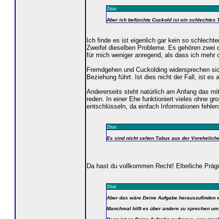
Zitat
Aber ich befürchte Cuckold ist ein schlechte
Ich finde es ist eigenlich gar kein so schlech
Zweifel dieselben Probleme. Es gehören zwei 
für mich weniger anregend, als dass ich mehr od
Fremdgehen und Cuckolding widersprechen sich.
Beziehung führt. Ist dies nicht der Fall, ist e
Andererseits steht natürlich am Anfang das 
reden. In einer Ehe funktioniert vieles ohne 
entschlüsseln, da einfach Informationen fehle
Zitat
Es sind nicht selten Tabus aus der Vorehelich
Da hast du vollkommen Recht! Elterliche Prägu
Zitat
Aber das wäre Deine Aufgabe herauszufinden
Manchmal hilft es über andere zu sprechen um