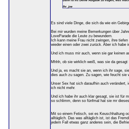
Dann ist es Deine Aufgabe zu fragen, was mache
Ihr_joe
Es sind viele Dinge, die sich da wie ein Gebir
Bei mir wurden meine Bemerkungen über Jahre 
LoveParade die Leute zu bewundern.
Ich kann meine Frau nicht zwingen, ihre tiefen
wieder einen oder zwei zurück. Aber ich habe
Und ich muss mir auch, wenn sie gar keinen an
Mhhh, ob sie wirklich weiß, was sie da gesagt h
Und ja, es macht sie an, wenn ich ihr sage, sie
dies auch zu sagen. Zu sagen, wie feucht sie wi
Unser Sex hat sich daraufhin auch verändert, 
ich nicht mehr.
Und ich habe ihr auch klar gesagt, sie ist für 
so schlimm, denn so fünfmal hat sie mr diese
Mit so einem Fetisch, sei es Keuschhaltung od
alltäglich. Das was alltäglich ist, ist das Fr
jedem Fall etwas ganz anderes sein, die Befri