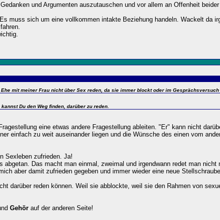
gen Gedanken und Argumenten auszutauschen und vor allem an Offenheit beider
 Es muss sich um eine vollkommen intakte Beziehung handeln. Wackelt da irg
fahren.
ichtig.
 Ehe mit meiner Frau nicht über Sex reden, da sie immer blockt oder im Gesprächsversuch
, kannst Du den Weg finden, darüber zu reden.
Fragestellung eine etwas andere Fragestellung ableiten. "Er" kann nicht darübe
Partner einfach zu weit auseinander liegen und die Wünsche des einen vom an
n Sexleben zufrieden. Ja!
es abgetan. Das macht man einmal, zweimal und irgendwann redet man nicht 
 mich aber damit zufrieden gegeben und immer wieder eine neue Stellschraub
icht darüber reden können. Weil sie abblockte, weil sie den Rahmen von sexue
 und
Gehör
auf der anderen Seite!