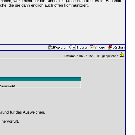
haben, wozu nicht nur die Dienbakeit (Jede Frau freut es im Haushalt
he, die sie dann endlich auch offen kommuniziert.
Datum:
26.06.26 15:38
IP:
gespeichert
t abweicht.
Grund für das Ausweichen.
hervorruft.