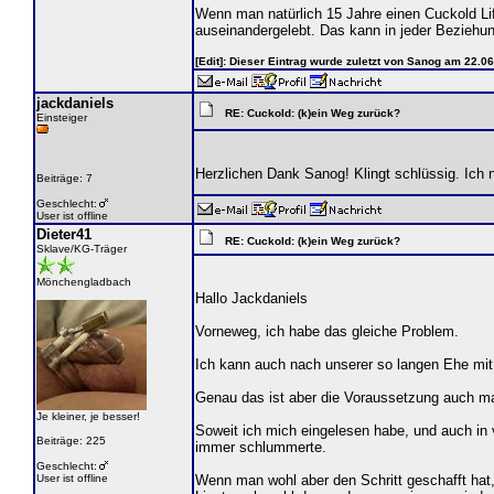
Wenn man natürlich 15 Jahre einen Cuckold Lif
auseinandergelebt. Das kann in jeder Bezieh
[Edit]: Dieser Eintrag wurde zuletzt von Sanog am 22.0
jackdaniels
RE: Cuckold: (k)ein Weg zurück?
Einsteiger
Herzlichen Dank Sanog! Klingt schlüssig. Ich 
Beiträge: 7
Geschlecht:
User ist offline
Dieter41
RE: Cuckold: (k)ein Weg zurück?
Sklave/KG-Träger
Mönchengladbach
Hallo Jackdaniels
Vorneweg, ich habe das gleiche Problem.
Ich kann auch nach unserer so langen Ehe mit
Genau das ist aber die Voraussetzung auch m
Je kleiner, je besser!
Soweit ich mich eingelesen habe, und auch in
Beiträge: 225
immer schlummerte.
Geschlecht:
User ist offline
Wenn man wohl aber den Schritt geschafft hat