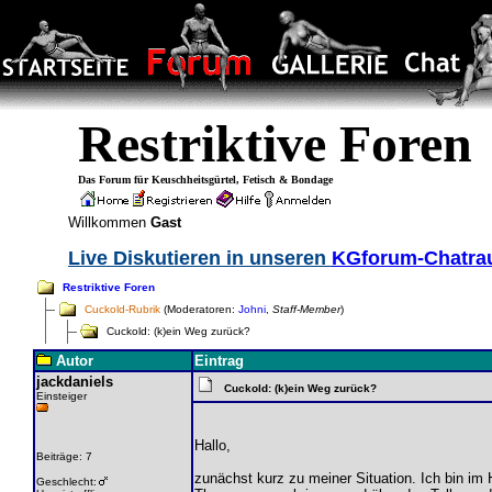
Restriktive Foren
Das Forum für Keuschheitsgürtel, Fetisch & Bondage
Willkommen
Gast
Live Diskutieren in unseren
KGforum-Chatr
Restriktive Foren
Cuckold-Rubrik
(Moderatoren:
Johni
,
Staff-Member
)
Cuckold: (k)ein Weg zurück?
Autor
Eintrag
jackdaniels
Cuckold: (k)ein Weg zurück?
Einsteiger
Hallo,
Beiträge: 7
zunächst kurz zu meiner Situation. Ich bin im
Geschlecht: