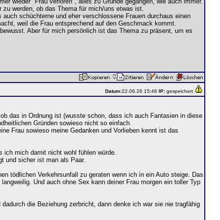
mer wieder "Frau verloren", alles zu Grunde gegangen, wie auch immer.
r zu werden, ob das Thema für mich/uns etwas ist.
s auch schüchterne und eher verschlossene Frauen durchaus einen
 macht, weil die Frau entsprechend auf den Geschmack kommt.
 bewusst. Aber für mich persönlich ist das Thema zu präsent, um es
Datum:
22.06.26 15:46
IP:
gespeichert
 ob das in Ordnung ist (wusste schon, dass ich auch Fantasien in diese
dheitlichen Gründen sowieso nicht so einfach.
eine Frau sowieso meine Gedanken und Vorlieben kennt ist das
s ich mich damit nicht wohl fühlen würde.
gt und sicher ist man als Paar.
n tödlichen Verkehrsunfall zu geraten wenn ich in ein Auto steige. Das
h langweilig. Und auch ohne Sex kann deiner Frau morgen ein toller Typ
d dadurch die Beziehung zerbricht, dann denke ich war sie nie tragfähig