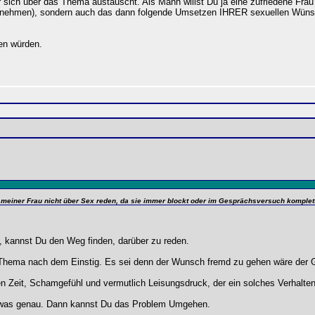
sich über das Thema austauscht. Als Mann willst Du ja eine zufriedene Frau 
ernehmen), sondern auch das dann folgende Umsetzen IHRER sexuellen Wünsc
en würden.
 meiner Frau nicht über Sex reden, da sie immer blockt oder im Gesprächsversuch komplet
, kannst Du den Weg finden, darüber zu reden.
s Thema nach dem Einstig. Es sei denn der Wunsch fremd zu gehen wäre der 
n Zeit, Schamgefühl und vermutlich Leisungsdruck, der ein solches Verhalten 
 was genau. Dann kannst Du das Problem Umgehen.