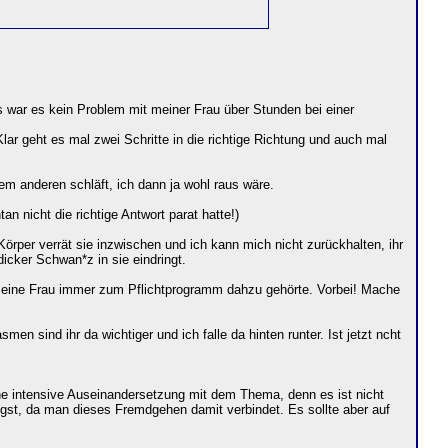
 war es kein Problem mit meiner Frau über Stunden bei einer
ar geht es mal zwei Schritte in die richtige Richtung und auch mal
m anderen schläft, ich dann ja wohl raus wäre.
n nicht die richtige Antwort parat hatte!)
 Körper verrät sie inzwischen und ich kann mich nicht zurückhalten, ihr
dicker Schwan*z in sie eindringt.
r meine Frau immer zum Pflichtprogramm dahzu gehörte. Vorbei! Mache
n sind ihr da wichtiger und ich falle da hinten runter. Ist jetzt ncht
ine intensive Auseinandersetzung mit dem Thema, denn es ist nicht
Angst, da man dieses Fremdgehen damit verbindet. Es sollte aber auf