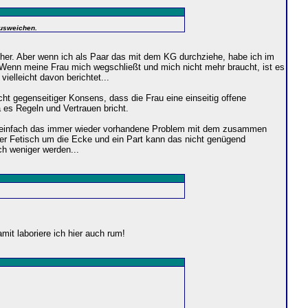
Ausweichen.
facher. Aber wenn ich als Paar das mit dem KG durchziehe, habe ich im
Wenn meine Frau mich wegschließt und mich nicht mehr braucht, ist es
ielleicht davon berichtet...
ht gegenseitiger Konsens, dass die Frau eine einseitig offene
a es Regeln und Vertrauen bricht.
t einfach das immer wieder vorhandene Problem mit dem zusammen
eser Fetisch um die Ecke und ein Part kann das nicht genügend
ch weniger werden...
it laboriere ich hier auch rum!