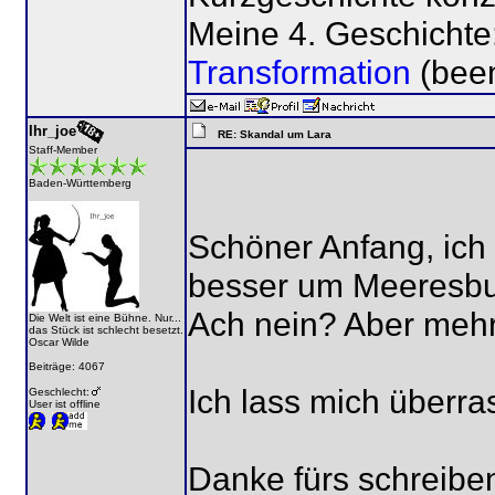
Meine 4. Geschichte
Transformation
(bee
Ihr_joe
RE: Skandal um Lara
Staff-Member
Baden-Württemberg
Schöner Anfang, ich
besser um Meeresb
Ach nein? Aber meh
Die Welt ist eine Bühne. Nur...
das Stück ist schlecht besetzt.
Oscar Wilde
Beiträge: 4067
Ich lass mich überr
Geschlecht:
User ist offline
Danke fürs schreibe