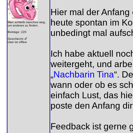
Hier mal der Anfang 
heute spontan im Ko
Man schließt manches weg,
um anderes zu finden.
unbedingt mal aufsch
Beiträge: 220
Geschlecht:
User ist offline
Ich habe aktuell noc
weitergeht, und arbei
„
Nachbarin Tina
“. D
wann oder ob es schn
einfach Lust, das hi
poste den Anfang dir
Feedback ist gerne