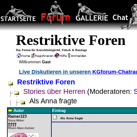
Restriktive Foren
Das Forum für Keuschheitsgürtel, Fetisch & Bondage
Willkommen
Gast
Live Diskutieren in unseren
KGforum-Chatr
Restriktive Foren
Stories über Herren
(Moderatoren:
Als Anna fragte
Autor
Eintrag
Rainer123
Als Anna fragte
Story-Writer
Rhein-Main-Gebiet