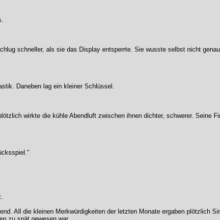
s.
hlug schneller, als sie das Display entsperrte. Sie wusste selbst nicht genau
stik. Daneben lag ein kleiner Schlüssel.
plötzlich wirkte die kühle Abendluft zwischen ihnen dichter, schwerer. Seine F
ücksspiel.“
.
d. All die kleinen Merkwürdigkeiten der letzten Monate ergaben plötzlich Sin
ten zu spät gewesen war.