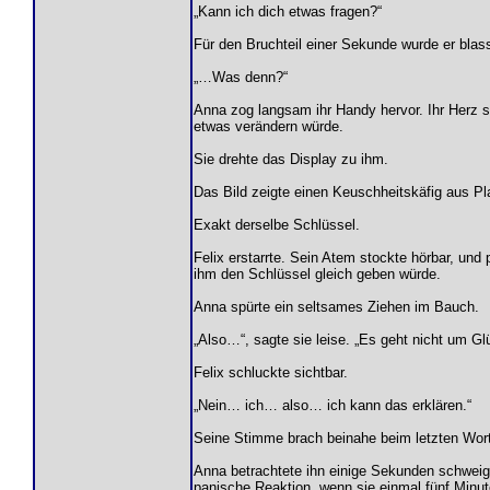
„Kann ich dich etwas fragen?“
Für den Bruchteil einer Sekunde wurde er blas
„…Was denn?“
Anna zog langsam ihr Handy hervor. Ihr Herz sc
etwas verändern würde.
Sie drehte das Display zu ihm.
Das Bild zeigte einen Keuschheitskäfig aus Pla
Exakt derselbe Schlüssel.
Felix erstarrte. Sein Atem stockte hörbar, und 
ihm den Schlüssel gleich geben würde.
Anna spürte ein seltsames Ziehen im Bauch.
„Also…“, sagte sie leise. „Es geht nicht um Gl
Felix schluckte sichtbar.
„Nein… ich… also… ich kann das erklären.“
Seine Stimme brach beinahe beim letzten Wort
Anna betrachtete ihn einige Sekunden schweigen
panische Reaktion, wenn sie einmal fünf Minu