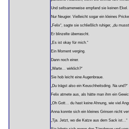
Und seltsamerweise empfand sie keinen Ekel.
Nur Neugier. Vielleicht sogar ein kleines Pricke
„Felix“, sagte sie schließlich ruhiger, „du musst
Er blinzelte überrascht.
„Es ist okay für mich.“
Ein Moment verging.
Dann noch einer.
„Warte… wirklich?“
Sie hob leicht eine Augenbraue.
„Du trägst also ein Keuschheitsding. Na und?“
Felix atmete aus, als hätte man ihm ein Gewich
„Oh Gott… du hast keine Ahnung, wie viel Angs
Anna konnte sich ein kleines Grinsen nicht ver
„Tja. Jetzt, wo die Katze aus dem Sack ist…“
Sie lehnte sich gegen den Türrahmen und vers