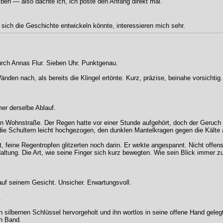
eiben — also dachte ich, ich poste den Anfang direkt mal.
ich die Geschichte entwickeln könnte, interessieren mich sehr.
durch Annas Flur. Sieben Uhr. Punktgenau.
nden nach, als bereits die Klingel ertönte. Kurz, präzise, beinahe vorsichtig.
mer derselbe Ablauf.
en Wohnstraße. Der Regen hatte vor einer Stunde aufgehört, doch der Geruch 
, die Schultern leicht hochgezogen, den dunklen Mantelkragen gegen die Kälte a
 feine Regentropfen glitzerten noch darin. Er wirkte angespannt. Nicht off
altung. Die Art, wie seine Finger sich kurz bewegten. Wie sein Blick immer zu
auf seinem Gesicht. Unsicher. Erwartungsvoll.
.
n silbernen Schlüssel hervorgeholt und ihn wortlos in seine offene Hand gelegt
en Band.