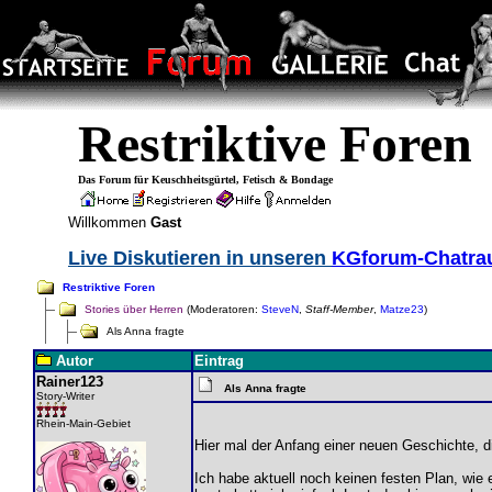
Restriktive Foren
Das Forum für Keuschheitsgürtel, Fetisch & Bondage
Willkommen
Gast
Live Diskutieren in unseren
KGforum-Chatr
Restriktive Foren
Stories über Herren
(Moderatoren:
SteveN
,
Staff-Member
,
Matze23
)
Als Anna fragte
Autor
Eintrag
Rainer123
Als Anna fragte
Story-Writer
Rhein-Main-Gebiet
Hier mal der Anfang einer neuen Geschichte, d
Ich habe aktuell noch keinen festen Plan, wie e