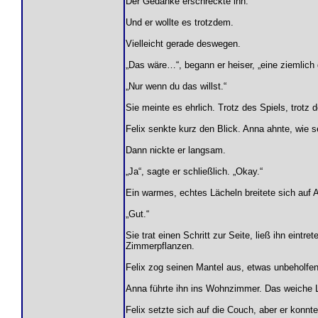
Der Gedanke erschreckte ihn.
Und er wollte es trotzdem.
Vielleicht gerade deswegen.
„Das wäre…“, begann er heiser, „eine ziemlich
„Nur wenn du das willst.“
Sie meinte es ehrlich. Trotz des Spiels, trotz 
Felix senkte kurz den Blick. Anna ahnte, wie 
Dann nickte er langsam.
„Ja“, sagte er schließlich. „Okay.“
Ein warmes, echtes Lächeln breitete sich auf 
„Gut.“
Sie trat einen Schritt zur Seite, ließ ihn eint
Zimmerpflanzen.
Felix zog seinen Mantel aus, etwas unbeholfen
Anna führte ihn ins Wohnzimmer. Das weiche L
Felix setzte sich auf die Couch, aber er konnt