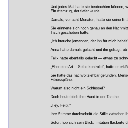
Und jedes Mal hatte sie beobachten können, wi
Ein Atemzug, der tiefer wurde.
Damals, vor acht Monaten, hatte sie seine Bit
Sie erinnerte sich noch genau an den Nachmitt
Tisch geschoben hatte.
„Ich brauche jemanden, der ihn für mich behält
Anna hatte damals gelacht und ihn gefragt, ob e
Felix hatte ebenfalls gelacht — etwas zu schne
„Eher eine Art… Selbstkontrolle“, hatte er erklä
Sie hatte das nachvollziehbar gefunden. Mens
Fitnesspläne.
Warum also nicht ein Schlüssel?
Doch heute blieb ihre Hand in der Tasche.
„Hey, Felix.“
Ihre Stimme durchschnitt die Stille zwischen i
Sofort hob sich sein Blick. Irritation flackert