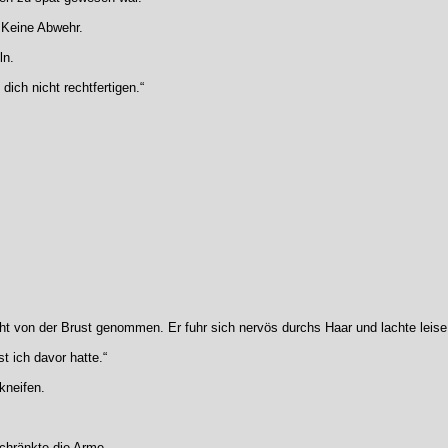
 Keine Abwehr.
ln.
 dich nicht rechtfertigen.“
t von der Brust genommen. Er fuhr sich nervös durchs Haar und lachte leise au
t ich davor hatte.“
kneifen.
chränkte die Arme.