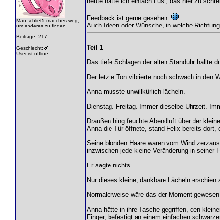
heute hatte ich einfach Lust, das hier zu schr
Feedback ist gerne gesehen.
Man schließt manches weg,
Auch Ideen oder Wünsche, in welche Richtung s
um anderes zu finden.
Beiträge: 217
Teil 1
Geschlecht:
User ist offline
Das tiefe Schlagen der alten Standuhr hallte 
Der letzte Ton vibrierte noch schwach in den Wä
Anna musste unwillkürlich lächeln.
Dienstag. Freitag. Immer dieselbe Uhrzeit. Im
Draußen hing feuchte Abendluft über der klein
Anna die Tür öffnete, stand Felix bereits dort
Seine blonden Haare waren vom Wind zerzaust,
inzwischen jede kleine Veränderung in seiner H
Er sagte nichts.
Nur dieses kleine, dankbare Lächeln erschien 
Normalerweise wäre das der Moment gewesen
Anna hätte in ihre Tasche gegriffen, den kleine
Finger, befestigt an einem einfachen schwarz