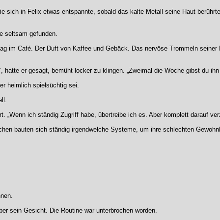
e sich in Felix etwas entspannte, sobald das kalte Metall seine Haut berühr
te seltsam gefunden.
ag im Café. Der Duft von Kaffee und Gebäck. Das nervöse Trommeln seiner Fi
“, hatte er gesagt, bemüht locker zu klingen. „Zweimal die Woche gibst du ihn
r heimlich spielsüchtig sei.
ll.
rt. „Wenn ich ständig Zugriff habe, übertreibe ich es. Aber komplett darauf verz
chen bauten sich ständig irgendwelche Systeme, um ihre schlechten Gewohnh
hnen.
e über sein Gesicht. Die Routine war unterbrochen worden.