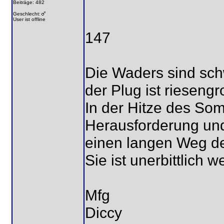
Beiträge: 482
Geschlecht:
User ist offline
147
Die Waders sind sch
der Plug ist riesengr
In der Hitze des So
Herausforderung und
einen langen Weg der
Sie ist unerbittlich w
Mfg
Diccy