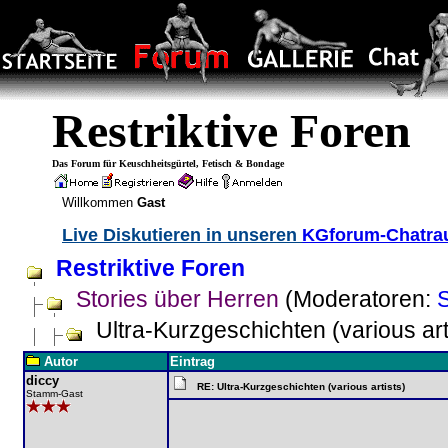
Restriktive Foren
Das Forum für Keuschheitsgürtel, Fetisch & Bondage
Willkommen
Gast
Live Diskutieren in unseren
KGforum-Chatr
Restriktive Foren
Stories über Herren
(Moderatoren:
Ultra-Kurzgeschichten (various art
Autor
Eintrag
diccy
RE: Ultra-Kurzgeschichten (various artists)
Stamm-Gast