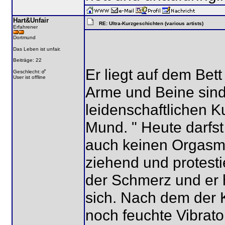
Hart&Unfair
RE: Ultra-Kurzgeschichten (various artists)
Erfahrener
Dortmund
Das Leben ist unfair.
Beiträge: 22
Er liegt auf dem Bett
Geschlecht:
User ist offline
Arme und Beine sind
leidenschaftlichen K
Mund. " Heute darfst
auch keinen Orgasm
ziehend und protesti
der Schmerz und er 
sich. Nach dem der 
noch feuchte Vibrato