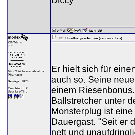
Diccy
modex
RE: Ultra-Kurzgeschichten (various artists)
KG-Träger
Er hielt sich für ein
Mit KG ist besser als ohne
Phantasie
auch so. Seine neues
Beiträge: 1076
einem Riesenbonus. 
Geschlecht:
User ist offline
Ballstretcher unter 
Monsterplug ist eine
Dauergast. "Seit er 
nett und unaufdringli