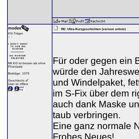
modex
RE: Ultra-Kurzgeschichten (various artists)
KG-Träger
Für oder gegen ein B
Mit KG ist besser als ohne
Phantasie
würde den Jahreswec
Beiträge: 1076
und Windelpaket, fett
Geschlecht:
User ist offline
im S-Fix über dem r
auch dank Maske und
taub verbringen.
Eine ganz normale N
Frohes Neues!