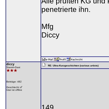
Alle prüften KG und 
penetrierte ihn.
Mfg
Diccy
diccy
RE: Ultra-Kurzgeschichten (various artists)
Stamm-Gast
Beiträge: 482
Geschlecht:
User ist offline
149