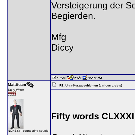
Versteigerung der Sc
Begierden.
Mfg
Diccy
MattBeam
RE: Ultra-Kurzgeschichten (various artists)
Story-Writer
Fifty words CLXXXII
NOKEYa - connecting couple