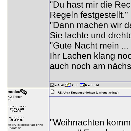
"Du hast mir die Re
Regeln festgestellt."
"Dann machen wir da
Sie lachte und dreht
"Gute Nacht mein ...
Ihr Lachen klang noc
auch noch am nächs
modex
RE: Ultra-Kurzgeschichten (various artists)
KG-Träger
"Weihnachten kommt 
Mit KG ist besser als ohne
Phantasie