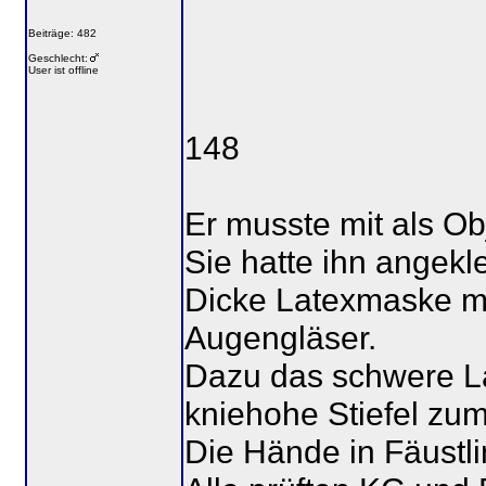
Beiträge: 482
Geschlecht:
User ist offline
148
Er musste mit als Ob
Sie hatte ihn angekle
Dicke Latexmaske m
Augengläser.
Dazu das schwere La
kniehohe Stiefel zum
Die Hände in Fäustli