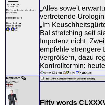
„Alles soweit erwart
Mit KG ist besser als ohne
Phantasie
vertretende Urologin 
Beiträge: 1076
„Im Keuschheitsgürte
Geschlecht:
User ist offline
Ballstretching seit s
Impotenz nicht. Zwei
empfehle strengere 
vergrößern, dazu re
Kontrolltermin: heute
MattBeam
RE: Ultra-Kurzgeschichten (various artists)
Story-Writer
Fifty words CLXXXV