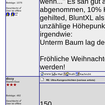
wenn..." Es sah gut 
Beiträge: 1076
abgenommen, 10% Kö
Geschlecht:
User ist offline
gehilted, BluntXL al
unzählige Höhepunkte
irgendwie:
Unterm Baum lag der
Fröhliche Weihnacht
werden!
diccy
RE: Ultra-Kurzgeschichten (various artists)
Stamm-Gast
Beiträge: 482
Geschlecht:
150
User ist offline