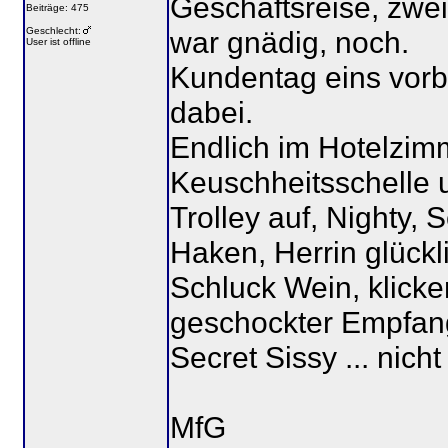
Geschäftsreise, zwei
Beiträge: 475
Geschlecht:
war gnädig, noch.
User ist offline
Kundentag eins vorb
dabei.
Endlich im Hotelzimm
Keuschheitsschelle u
Trolley auf, Nighty,
Haken, Herrin glückl
Schluck Wein, klick
geschockter Empfan
Secret Sissy ... nich
MfG