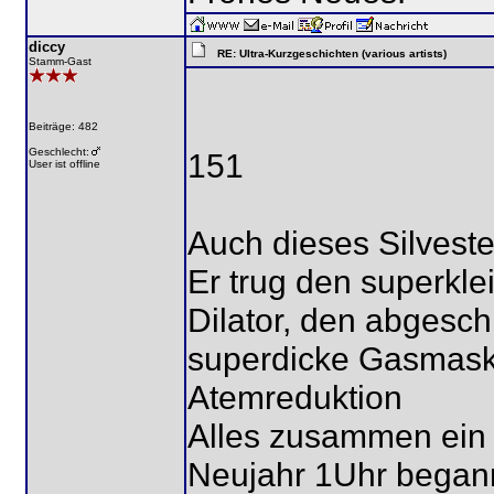
diccy
RE: Ultra-Kurzgeschichten (various artists)
Stamm-Gast
Beiträge: 482
Geschlecht:
151
User ist offline
Auch dieses Silvest
Er trug den superkl
Dilator, den abgesch
superdicke Gasmask
Atemreduktion
Alles zusammen ein 
Neujahr 1Uhr begann