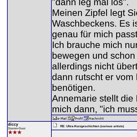
"dann leg mal los".
Meinen Zipfel legt S
Waschbeckens. Es ist
genau für mich passt
Ich brauche mich nur
bewegen und schon w
allerdings nicht über
dann rutscht er vom
benötigen.
Annemarie stellt die 
mich dann, "ich muss
diccy
RE: Ultra-Kurzgeschichten (various artists)
Stamm-Gast