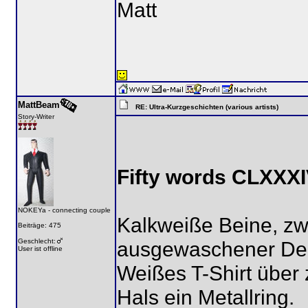
Matt
MattBeam
RE: Ultra-Kurzgeschichten (various artists)
Story-Writer
Fifty words CLXXX
NOKEYa - connecting couple
Kalkweiße Beine, zw
Beiträge: 475
Geschlecht:
ausgewaschener De
User ist offline
Weißes T-Shirt über
Hals ein Metallring.