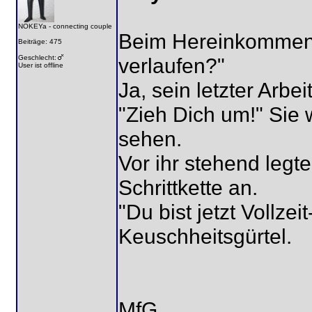
NOKEYa - connecting couple
Beim Hereinkommen lä
Beiträge: 475
Geschlecht:
verlaufen?"
User ist offline
Ja, sein letzter Arbe
"Zieh Dich um!" Sie w
sehen.
Vor ihr stehend legt
Schrittkette an.
"Du bist jetzt Vollzei
Keuschheitsgürtel.
MfG