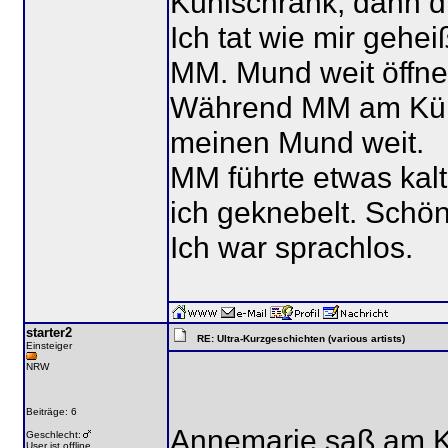
Kühlschrank, dann d
Ich tat wie mir gehe
MM. Mund weit öffn
Während MM am Kühls
meinen Mund weit.
MM führte etwas kal
ich geknebelt. Schön
Ich war sprachlos.
starter2
RE: Ultra-Kurzgeschichten (various artists)
Einsteiger
NRW
Beiträge: 6
Annemarie saß am Kü
Geschlecht:
User ist offline