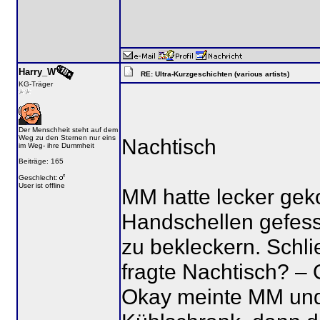
Harry_W
RE: Ultra-Kurzgeschichten (various artists)
KG-Träger
Der Menschheit steht auf dem
Weg zu den Sternen nur eins
Nachtisch
im Weg- ihre Dummheit
Beiträge: 165
Geschlecht:
User ist offline
MM hatte lecker geko
Handschellen gefess
zu bekleckern. Schli
fragte Nachtisch? – 
Okay meinte MM und