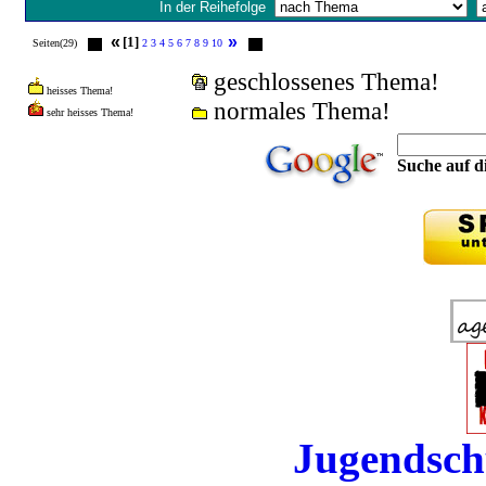
In der Reihefolge
«
»
[1]
Seiten(29)
2
3
4
5
6
7
8
9
10
geschlossenes Thema!
heisses Thema!
normales Thema!
sehr heisses Thema!
Suche auf di
Jugendsch