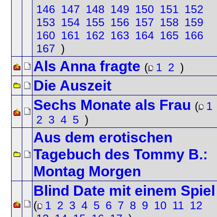
146
147
148
149
150
151
152
153
154
155
156
157
158
159
160
161
162
163
164
165
166
167
)
Als Anna fragte
(
1
2
)
Die Auszeit
Sechs Monate als Frau
(
1
2
3
4
5
)
Aus dem erotischen
Tagebuch des Tommy B.:
Montag Morgen
Blind Date mit einem Spiel
(
1
2
3
4
5
6
7
8
9
10
11
12