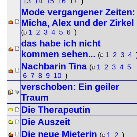
13
14
15
16
17
)
Mode vergangener Zeiten:
Micha, Alex und der Zirkel
(
1
2
3
4
5
6
)
das habe ich nicht
kommen sehen...
(
1
2
3
4
Nachbarin Tina
(
1
2
3
4
5
6
7
8
9
10
)
verschoben: Ein geiler
Traum
Die Therapeutin
Die Auszeit
Die neue Mieterin
(
1
2
)