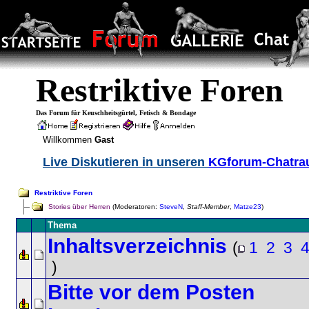
Restriktive Foren
Das Forum für Keuschheitsgürtel, Fetisch & Bondage
Willkommen
Gast
Live Diskutieren in unseren
KGforum-Chatr
Restriktive Foren
Stories über Herren
(Moderatoren:
SteveN
,
Staff-Member
,
Matze23
)
Thema
Inhaltsverzeichnis
(
1
2
3
)
Bitte vor dem Posten