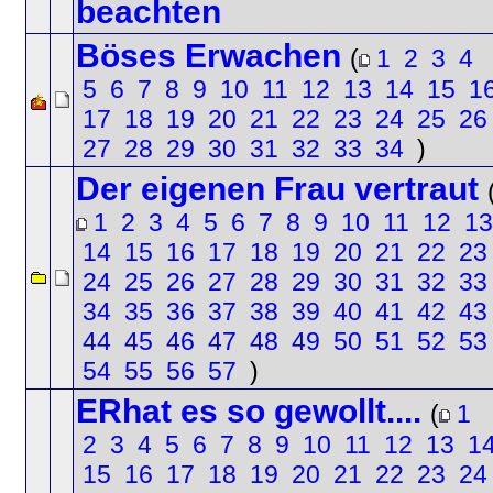
beachten
Böses Erwachen
(
1
2
3
4
5
6
7
8
9
10
11
12
13
14
15
1
17
18
19
20
21
22
23
24
25
26
27
28
29
30
31
32
33
34
)
Der eigenen Frau vertraut
1
2
3
4
5
6
7
8
9
10
11
12
13
14
15
16
17
18
19
20
21
22
23
24
25
26
27
28
29
30
31
32
33
34
35
36
37
38
39
40
41
42
43
44
45
46
47
48
49
50
51
52
53
54
55
56
57
)
ERhat es so gewollt....
(
1
2
3
4
5
6
7
8
9
10
11
12
13
1
15
16
17
18
19
20
21
22
23
24