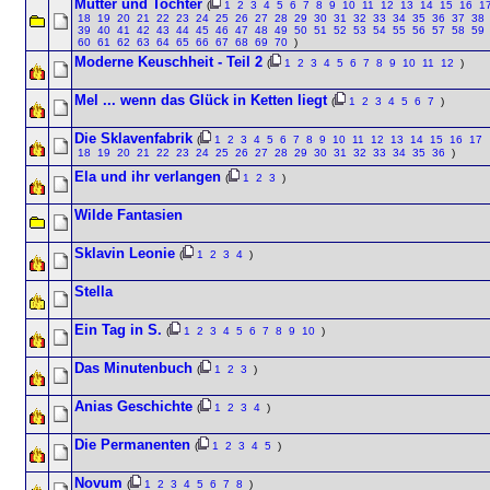
Mutter und Tochter
(
1
2
3
4
5
6
7
8
9
10
11
12
13
14
15
16
1
18
19
20
21
22
23
24
25
26
27
28
29
30
31
32
33
34
35
36
37
38
39
40
41
42
43
44
45
46
47
48
49
50
51
52
53
54
55
56
57
58
59
60
61
62
63
64
65
66
67
68
69
70
)
Moderne Keuschheit - Teil 2
(
1
2
3
4
5
6
7
8
9
10
11
12
)
Mel ... wenn das Glück in Ketten liegt
(
1
2
3
4
5
6
7
)
Die Sklavenfabrik
(
1
2
3
4
5
6
7
8
9
10
11
12
13
14
15
16
17
18
19
20
21
22
23
24
25
26
27
28
29
30
31
32
33
34
35
36
)
Ela und ihr verlangen
(
1
2
3
)
Wilde Fantasien
Sklavin Leonie
(
1
2
3
4
)
Stella
Ein Tag in S.
(
1
2
3
4
5
6
7
8
9
10
)
Das Minutenbuch
(
1
2
3
)
Anias Geschichte
(
1
2
3
4
)
Die Permanenten
(
1
2
3
4
5
)
Novum
(
1
2
3
4
5
6
7
8
)