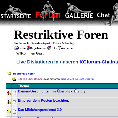
Restriktive Foren
Das Forum für Keuschheitsgürtel, Fetisch & Bondage
Willkommen
Gast
Live Diskutieren in unseren
KGforum-Chatr
Restriktive Foren
Stories über Damen
(Moderatoren:
bluevelvet
,
Neuschreiber63
)
Thema
Damen-Geschichten im Überblick
(
1
2
)
Bitte vor dem Posten beachten.
Das Mädchenpensionat 2.0