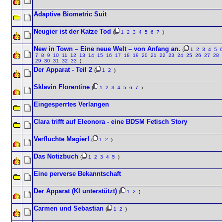
Adaptive Biometric Suit
Neugier ist der Katze Tod
(
1
2
3
4
5
6
7
)
New in Town – Eine neue Welt – von Anfang an.
(
1
2
3
4
5
7
8
9
10
11
12
13
14
15
16
17
18
19
20
21
22
23
24
25
26
27
28
29
30
31
32
33
)
Der Apparat - Teil 2
(
1
2
)
Sklavin Florentine
(
1
2
3
4
5
6
7
)
Eingesperrtes Verlangen
Clara trifft auf Eleonora - eine BDSM Fetisch Story
Verfluchte Magier!
(
1
2
)
Das Notizbuch
(
1
2
3
4
5
)
Eine perverse Bekanntschaft
Der Apparat (KI unterstützt)
(
1
2
)
Carmen und Sebastian
(
1
2
)