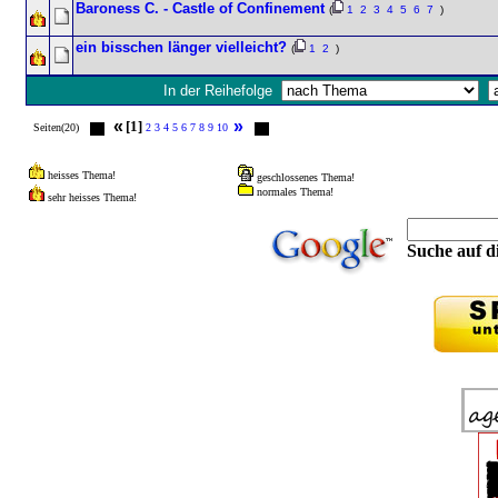
Baroness C. - Castle of Confinement
(
1
2
3
4
5
6
7
)
ein bisschen länger vielleicht?
(
1
2
)
In der Reihefolge
«
»
[1]
Seiten(20)
2
3
4
5
6
7
8
9
10
heisses Thema!
geschlossenes Thema!
normales Thema!
sehr heisses Thema!
Suche auf di